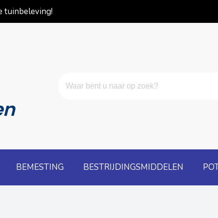
 tuinbeleving!
en
BEMESTING
BESTRIJDINGSMIDDELEN
PO