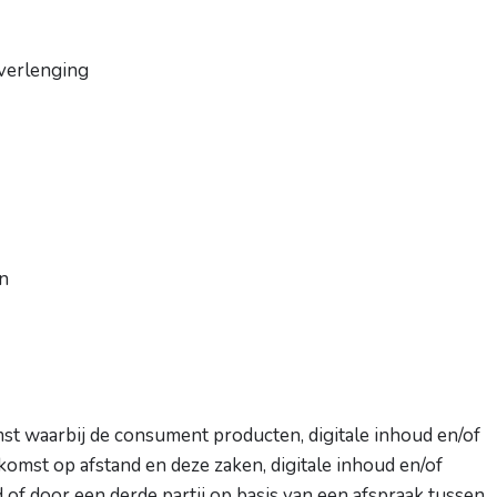
prijs
prijs
prijs
prijs
prijs
prijs
€
20,25
€
17,50
€
12,95
€
9,
was:
is:
was:
is:
was:
is:
 verlenging
€ 24,50.
€ 20,25.
€ 21,00.
€ 17,50.
€ 15,9
€ 12,9
TOEVOEGEN
TOEVOEGEN
TOEVOEGEN
AAN
AAN
AAN
WINKELWAGEN
WINKELWAGEN
WINKELWAGEN
W
en
st waarbij de consument producten, digitale inhoud en/of
omst op afstand en deze zaken, digitale inhoud en/of
f door een derde partij op basis van een afspraak tussen