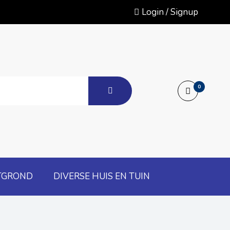
Login / Signup
0
TGROND
DIVERSE HUIS EN TUIN