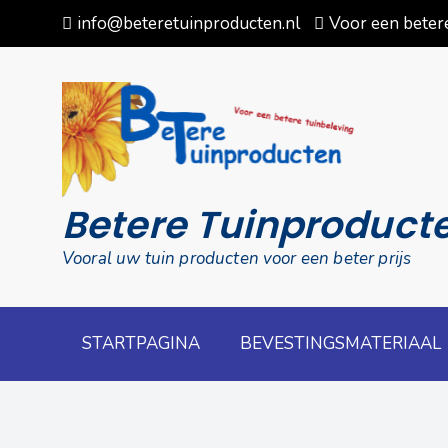
Skip
info@beteretuinproducten.nl
Voor een betere
to
content
Betere Tuinproduct
Vooral uw tuin producten voor een beter prijs
STARTPAGINA
BEVESTINGSMATERIAAL