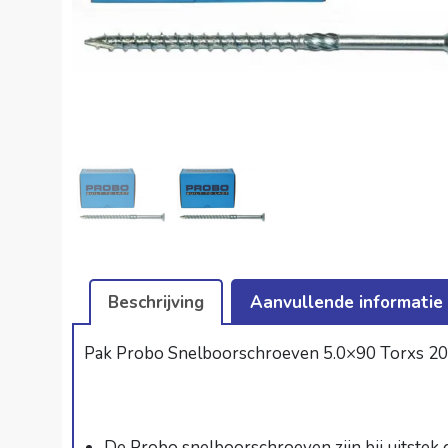
Beschrijving
Aanvullende informatie
Pak Probo Snelboorschroeven 5.0×90 Torxs 20 a
De Probo snelboorschroeven zijn bij uitstek