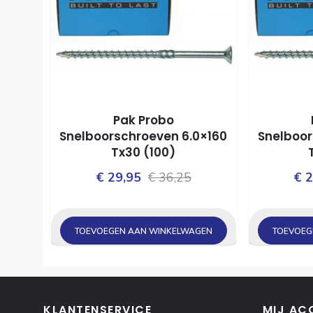
Pak Probo
Snelboorschroeven 6.0×160
Snelboor
Tx30 (100)
Oorspronkelijke
Huidige
€
29,95
€
36,25
€
2
prijs
prijs
was:
is:
TOEVOEGEN AAN WINKELWAGEN
TOEVOEG
€ 36,25.
€ 29,95.
KLANTENSERVICE
MIJ AC