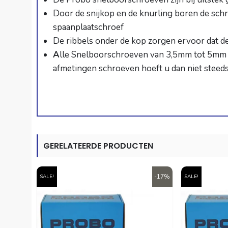
Door de snijkop en de knurling boren de sch
spaanplaatschroef
De ribbels onder de kop zorgen ervoor dat d
A
lle Snelboorschroeven van 3,5mm tot 5mm h
afmetingen schroeven hoeft u dan niet steeds 
GERELATEERDE PRODUCTEN
-17%
SALE!
SALE!