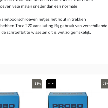
prijs
prijs
prijs
prijs
prijs
prijs
€
20,25
€
17,50
€
12,95
€
9,
roeven vele malen sneller dan een normale
was:
is:
was:
is:
was:
is:
€ 24,50.
€ 20,25.
€ 21,00.
€ 17,50.
€ 15,9
€ 12,9
e snelboorschroeven netjes het hout in trekken
TOEVOEGEN
TOEVOEGEN
TOEVOEGEN
ebben Torx T20 aansluiting Bij gebruik van verschillende
AAN
AAN
AAN
de schroefbit te wisselen dit is wel zo gemakelijk.
WINKELWAGEN
WINKELWAGEN
WINKELWAGEN
W
-18%
-18
SALE!