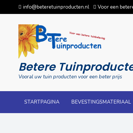
Skip
info@beteretuinproducten.nl
Voor een betere
to
content
Betere Tuinproduct
Vooral uw tuin producten voor een beter prijs
STARTPAGINA
BEVESTINGSMATERIAAL