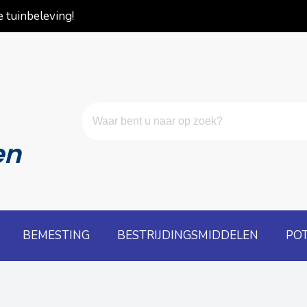
 tuinbeleving!
en
BEMESTING
BESTRIJDINGSMIDDELEN
PO