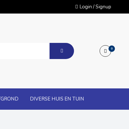
Login / Signup
0
TGROND
DIVERSE HUIS EN TUIN