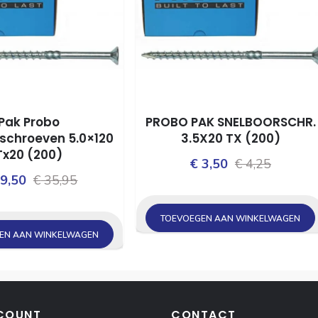
Pak Probo
PROBO PAK SNELBOORSCHR.
schroeven 5.0×120
3.5X20 TX (200)
Tx20 (200)
Oorspro
Huidige
€
3,50
€
4,25
Oorspronkelijke
Huidige
9,50
€
35,95
prijs
prijs
prijs
prijs
was:
is:
was:
is:
TOEVOEGEN AAN WINKELWAGEN
€ 4,25.
€ 3,50.
EN AAN WINKELWAGEN
€ 35,95.
€ 29,50.
COUNT
CONTACT