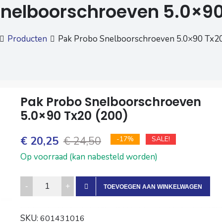
Snelboorschroeven 5.0×90
Producten
Pak Probo Snelboorschroeven 5.0×90 Tx20
Pak Probo Snelboorschroeven
5.0×90 Tx20 (200)
Oorspronkelijke
Huidige
€
20,25
€
24,50
-17%
SALE!
prijs
prijs
Op voorraad (kan nabesteld worden)
was:
is:
Pak
TOEVOEGEN AAN WINKELWAGEN
€ 24,50.
€ 20,25.
Probo
Snelboorschroeven
SKU:
601431016