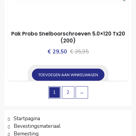
Pak Probo Snelboorschroeven 5.0×120 Tx20
(200)
Oorspronkelijke
Huidige
€
29,50
€
35,95
prijs
prijs
was:
is:
TOEVOEGEN AAN WINKELWAGEN
€ 35,95.
€ 29,50.
1
2
→
Startpagina
Bevestingsmateriaal
Bemesting