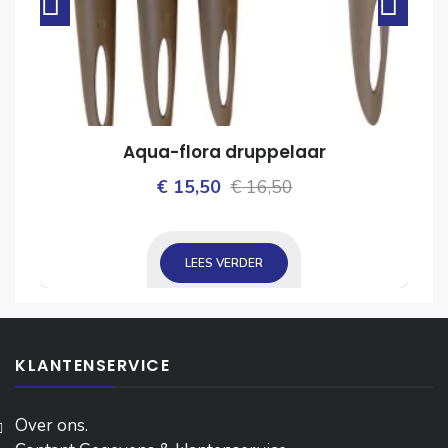
Aqua-flora druppelaar
Oorspronkelijke
Huidige
€
15,50
€
16,50
ijke
prijs
prijs
was:
is:
LEES VERDER
€ 16,50.
€ 15,50.
KLANTENSERVICE
Over ons.