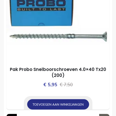
Pak Probo Snelboorschroeven 4.0×40 Tx20
(200)
Oorspronkelijke
Huidige
€
5,95
€
7,50
prijs
prijs
was:
is:
TOEVOEGEN AAN WINKELWAGEN
€ 7,50.
€ 5,95.