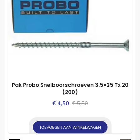
Pak Probo Snelboorschroeven 3.5×25 Tx 20
(200)
Oorspronkelijke
Huidige
€
4,50
€
5,50
prijs
prijs
was:
is:
TOEVOEGEN AAN WINKELWAGEN
€ 5,50.
€ 4,50.