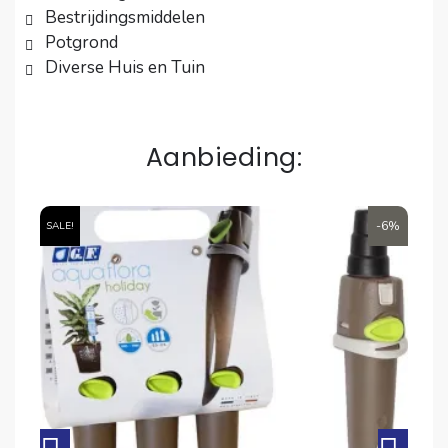
Bestrijdingsmiddelen
Potgrond
Diverse Huis en Tuin
Aanbieding:
6%
-6%
SALE!
SA