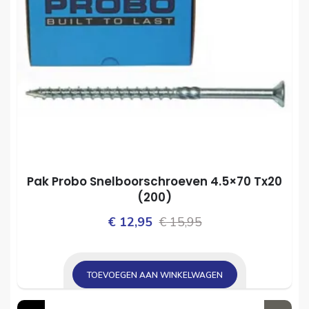
Pak Probo Snelboorschroeven 4.5×70 Tx20
(200)
Oorspronkelijke
Huidige
€
12,95
€
15,95
prijs
prijs
was:
is:
TOEVOEGEN AAN WINKELWAGEN
€ 15,95.
€ 12,95.