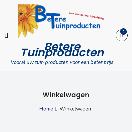
Skip
to
content
0
Betere
Tuinproducten
Vooral uw tuin producten voor een beter prijs
‎Winkelwagen
Home
‎Winkelwagen