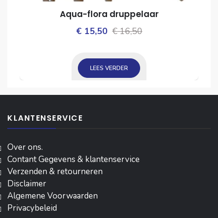
Aqua-flora druppelaar
Oorspronkelijke
Huidige
€
15,50
€
16,50
ijke
prijs
prijs
was:
is:
LEES VERDER
€ 16,50.
€ 15,50.
KLANTENSERVICE
Over ons.
Contant Gegevens & klantenservice
Verzenden & retourneren
Disclaimer
Algemene Voorwaarden
Privacybeleid