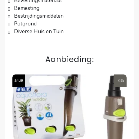
Bevestingsmateriaal
Bemesting
Bestrijdingsmiddelen
Potgrond
Diverse Huis en Tuin
Aanbieding:
6%
-6%
SALE!
SA