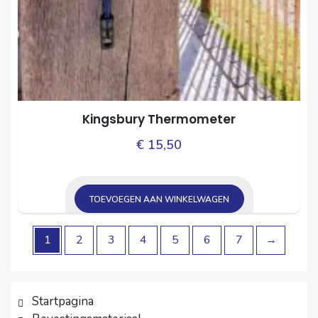
Kingsbury Thermometer
€
15,50
TOEVOEGEN AAN WINKELWAGEN
1
2
3
4
5
6
7
→
Startpagina