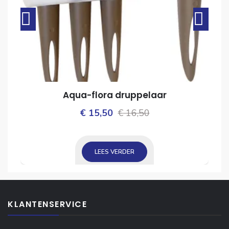
Aqua-flora druppelaar
Oorspronkelijke
Huidige
€
15,50
€
16,50
ijke
prijs
prijs
was:
is:
LEES VERDER
€ 16,50.
€ 15,50.
KLANTENSERVICE