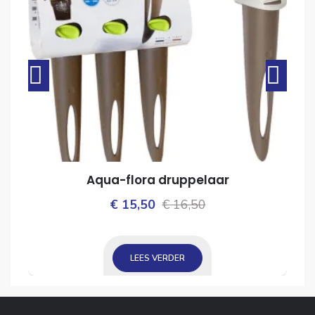
Aqua-flora druppelaar
Oorspronkelijke
Huidige
€
15,50
€
16,50
ijke
prijs
prijs
was:
is:
LEES VERDER
€ 16,50.
€ 15,50.