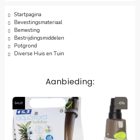
Startpagina
Bevestingsmateriaal
Bemesting
Bestrijdingsmiddelen
Potgrond
Diverse Huis en Tuin
Aanbieding:
6%
-6%
SALE!
SA