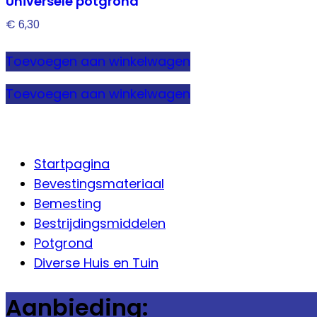
Universele potgrond
€
6,30
Toevoegen aan winkelwagen
Toevoegen aan winkelwagen
Startpagina
Bevestingsmateriaal
Bemesting
Bestrijdingsmiddelen
Potgrond
Diverse Huis en Tuin
Aanbieding: