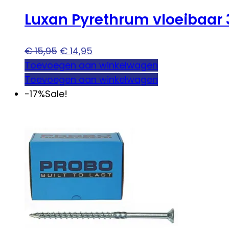
Luxan Pyrethrum vloeibaar 
Oorspronkelijke
Huidige
€
15,95
€
14,95
prijs
prijs
Toevoegen aan winkelwagen
was:
is:
Toevoegen aan winkelwagen
€ 15,95.
€ 14,95.
-17%
Sale!