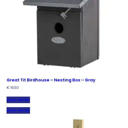
Great Tit Birdhouse – Nesting Box – Gray
€
19,50
Lees verder
Lees verder