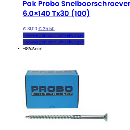
Pak Probo Snelboorschroeve
6.0×140 Tx30 (100)
Oorspronkelijke
Huidige
€
31,00
€
25,50
prijs
prijs
Toevoegen aan winkelwagen
was:
is:
Toevoegen aan winkelwagen
€ 31,00.
€ 25,50.
-18%
Sale!