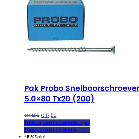
Pak Probo Snelboorschroeve
5.0×80 Tx20 (200)
Oorspronkelijke
Huidige
€
21,00
€
17,50
prijs
prijs
Toevoegen aan winkelwagen
was:
is:
Toevoegen aan winkelwagen
€ 21,00.
€ 17,50.
-19%
Sale!