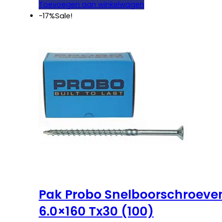
was:
is:
Toevoegen aan winkelwagen
€ 15,95.
€ 14,95.
-17%
Sale!
Pak Probo Snelboorschroeve
6.0×160 Tx30 (100)