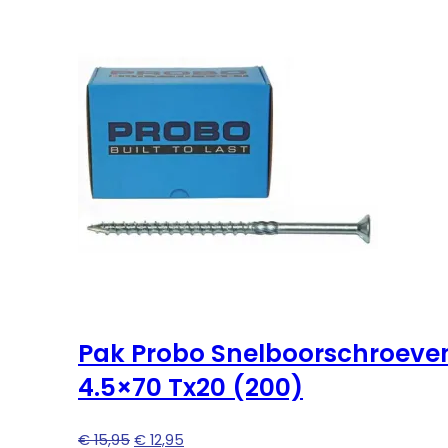
Pak Probo Snelboorschroeve
4.5×70 Tx20 (200)
Oorspronkelijke
Huidige
€
15,95
€
12,95