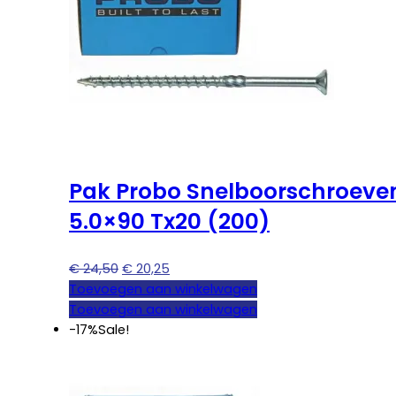
Pak Probo Snelboorschroeve
5.0×90 Tx20 (200)
Oorspronkelijke
Huidige
€
24,50
€
20,25
prijs
prijs
Toevoegen aan winkelwagen
was:
is:
Toevoegen aan winkelwagen
€ 24,50.
€ 20,25.
-17%
Sale!