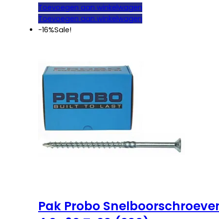
prijs
prijs
Toevoegen aan winkelwagen
was:
is:
Toevoegen aan winkelwagen
€ 15,95.
€ 12,95.
-16%
Sale!
Pak Probo Snelboorschroeve