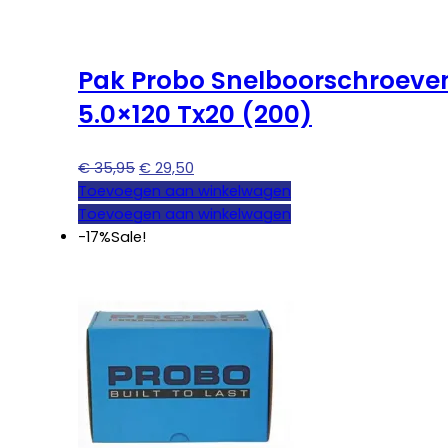
Pak Probo Snelboorschroeve
5.0×120 Tx20 (200)
Oorspronkelijke
Huidige
€
35,95
€
29,50
prijs
prijs
Toevoegen aan winkelwagen
was:
is:
Toevoegen aan winkelwagen
€ 35,95.
€ 29,50.
-17%
Sale!