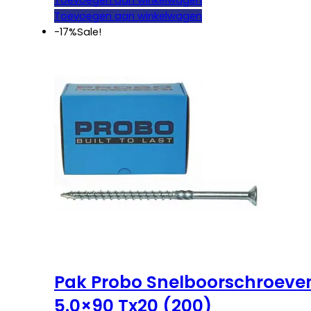
Toevoegen aan winkelwagen
was:
is:
Toevoegen aan winkelwagen
€ 27,25.
€ 22,50.
-17%
Sale!
Pak Probo Snelboorschroeve
5.0×90 Tx20 (200)