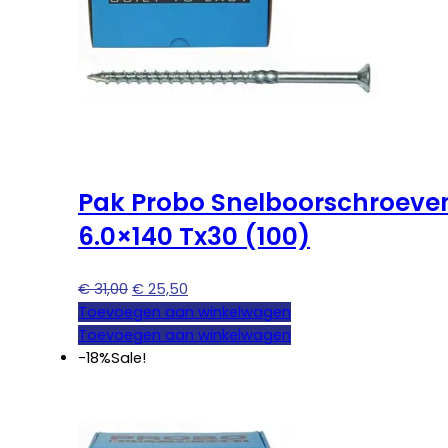
Pak Probo Snelboorschroeve
6.0×140 Tx30 (100)
Oorspronkelijke
Huidige
€
31,00
€
25,50
prijs
prijs
Toevoegen aan winkelwagen
was:
is:
Toevoegen aan winkelwagen
€ 31,00.
€ 25,50.
-18%
Sale!