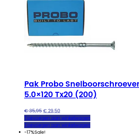
Pak Probo Snelboorschroeve
5.0×120 Tx20 (200)
Oorspronkelijke
Huidige
€
35,95
€
29,50
prijs
prijs
Toevoegen aan winkelwagen
was:
is:
Toevoegen aan winkelwagen
€ 35,95.
€ 29,50.
-17%
Sale!