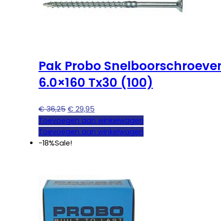
Pak Probo Snelboorschroeve
6.0×160 Tx30 (100)
Oorspronkelijke
Huidige
€
36,25
€
29,95
prijs
prijs
Toevoegen aan winkelwagen
was:
is:
Toevoegen aan winkelwagen
€ 36,25.
€ 29,95.
-18%
Sale!