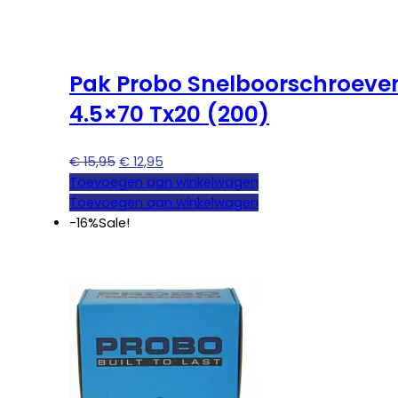
Pak Probo Snelboorschroeve
4.5×70 Tx20 (200)
Oorspronkelijke
Huidige
€
15,95
€
12,95
prijs
prijs
Toevoegen aan winkelwagen
was:
is:
Toevoegen aan winkelwagen
€ 15,95.
€ 12,95.
-16%
Sale!