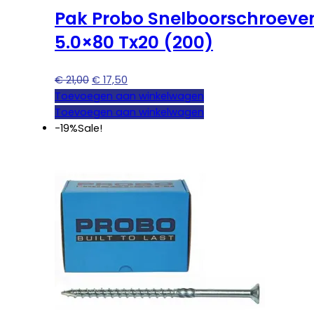
Pak Probo Snelboorschroeve
5.0×80 Tx20 (200)
Oorspronkelijke
Huidige
€
21,00
€
17,50
prijs
prijs
Toevoegen aan winkelwagen
was:
is:
Toevoegen aan winkelwagen
€ 21,00.
€ 17,50.
-19%
Sale!