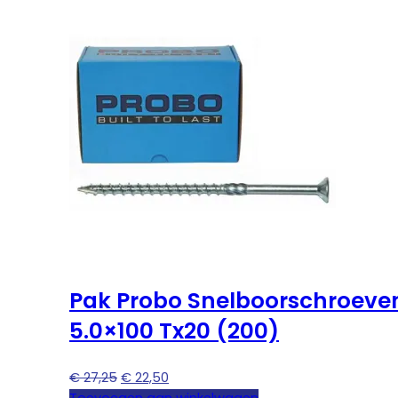
Pak Probo Snelboorschroeve
5.0×100 Tx20 (200)
Oorspronkelijke
Huidige
€
27,25
€
22,50
prijs
prijs