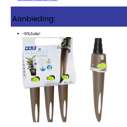
Aanbieding:
-6%
Sale!