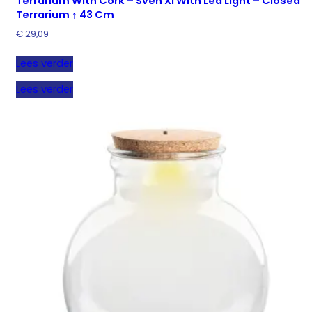
Terrarium With Cork – Sven Xl With Led Light – Closed
Terrarium ↑ 43 Cm
€
29,09
Lees verder
Lees verder