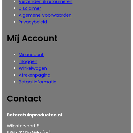
Verzenden & retourneren
Disclaimer
Algemene Voorwaarden
Privacybeleid
Mij Account
Mij account
Inloggen
‎Winkelwagen
Afrekenpagina
Betaal Informatie
Contact
Beteretuinproducten.nl
Wilpstervaart 8
9367 RV De Wilp (gr).