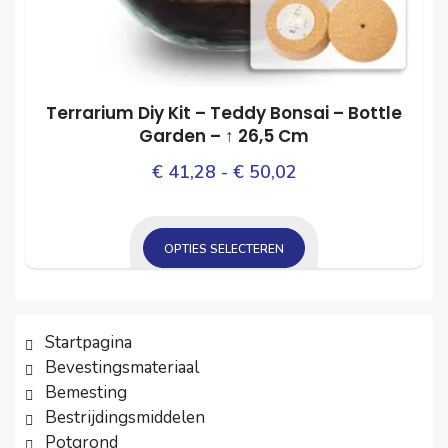
productpagina
Terrarium Diy Kit – Teddy Bonsai – Bottle
Garden – ↑ 26,5 Cm
Prijsklasse:
Dit
€
41,28
-
€
50,02
prod
€ 41,28
heef
tot
mee
OPTIES SELECTEREN
€ 50,02
varia
Dit
Dez
product
opti
heeft
Startpagina
kan
meerdere
Bevestingsmateriaal
gek
variaties.
Bemesting
wor
Deze
Bestrijdingsmiddelen
op
Potgrond
optie