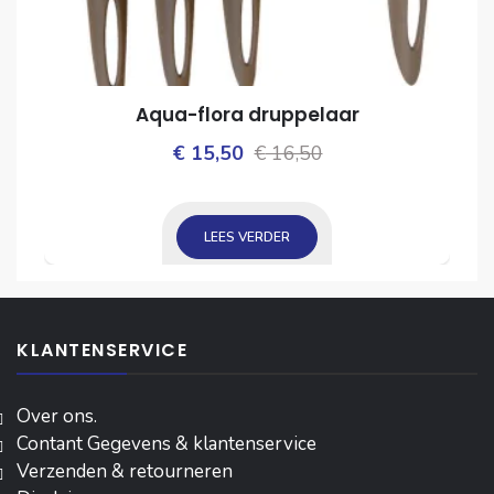
Aqua-flora druppelaar
Oorspronkelijke
Huidige
€
15,50
€
16,50
ijke
prijs
prijs
was:
is:
LEES VERDER
€ 16,50.
€ 15,50.
KLANTENSERVICE
Over ons.
Contant Gegevens & klantenservice
Verzenden & retourneren