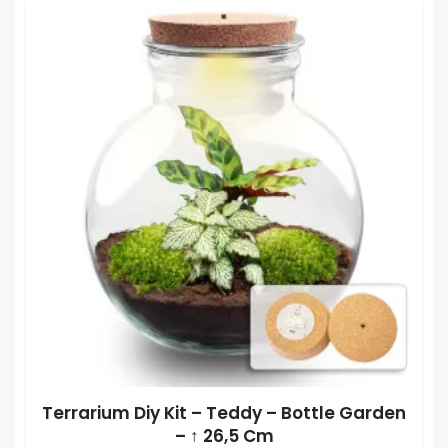
Dez
product
opti
heeft
kan
meerdere
gek
variaties.
wor
Deze
op
optie
de
kan
prod
gekozen
worden
op
de
productpagina
Terrarium Diy Kit – Teddy – Bottle Garden
– ↑ 26,5 Cm