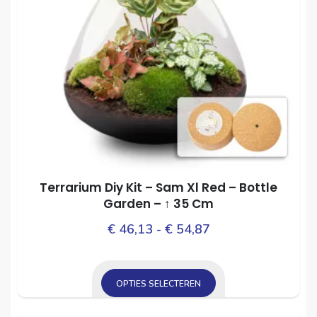
Terrarium Diy Kit – Sam Xl Red – Bottle
Garden – ↑ 35 Cm
Prijsklasse:
Dit
€
46,13
-
€
54,87
prod
€ 46,13
heef
tot
mee
OPTIES SELECTEREN
€ 54,87
varia
Dit