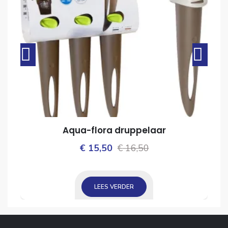
Aqua-flora druppelaar
Oorspronkelijke
Huidige
€
15,50
€
16,50
ijke
prijs
prijs
was:
is:
LEES VERDER
€ 16,50.
€ 15,50.