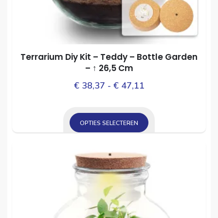
Terrarium Diy Kit – Teddy – Bottle Garden
– ↑ 26,5 Cm
Prijsklasse:
Dit
€
38,37
-
€
47,11
prod
€ 38,37
heef
tot
mee
OPTIES SELECTEREN
€ 47,11
varia
Dit
Dez
product
opti
heeft
kan
meerdere
gek
variaties.
wor
Deze
op
optie