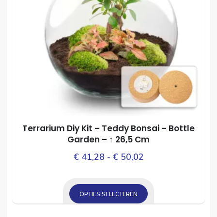
de
kan
prod
gekozen
worden
op
de
productpagina
Terrarium Diy Kit – Teddy Bonsai – Bottle
Garden – ↑ 26,5 Cm
Prijsklasse:
Dit
€
41,28
-
€
50,02
prod
€ 41,28
heef
tot
mee
OPTIES SELECTEREN
€ 50,02
varia
Dit