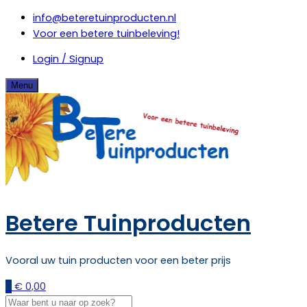
Skip
info@beteretuinproducten.nl
to
Voor een betere tuinbeleving!
content
Login / Signup
Menu
Betere Tuinproducten
Vooral uw tuin producten voor een beter prijs
0
€
0,00