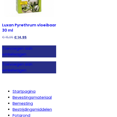
Luxan Pyrethrum vloeibaar
30 ml
Oorspronkelijke
Huidige
€
15,95
€
14,95
prijs
prijs
was:
is:
Toevoegen aan
€ 15,95.
€ 14,95.
winkelwagen
Toevoegen aan
winkelwagen
Startpagina
Bevestingsmateriaal
Bemesting
Bestrijdingsmiddelen
Potgrond