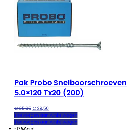
Pak Probo Snelboorschroeven
5.0×120 Tx20 (200)
Oorspronkelijke
Huidige
€
35,95
€
29,50
prijs
prijs
Toevoegen aan winkelwagen
was:
is:
Toevoegen aan winkelwagen
€ 35,95.
€ 29,50.
-17%
Sale!