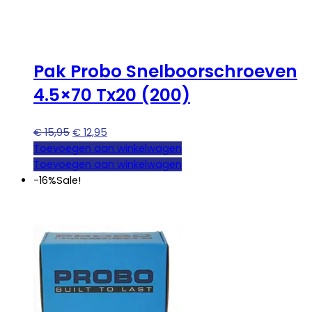
Pak Probo Snelboorschroeven
4.5×70 Tx20 (200)
Oorspronkelijke
Huidige
€
15,95
€
12,95
prijs
prijs
Toevoegen aan winkelwagen
was:
is:
Toevoegen aan winkelwagen
€ 15,95.
€ 12,95.
-16%
Sale!