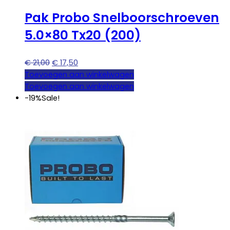
Pak Probo Snelboorschroeven
5.0×80 Tx20 (200)
Oorspronkelijke
Huidige
€
21,00
€
17,50
prijs
prijs
Toevoegen aan winkelwagen
was:
is:
Toevoegen aan winkelwagen
€ 21,00.
€ 17,50.
-19%
Sale!