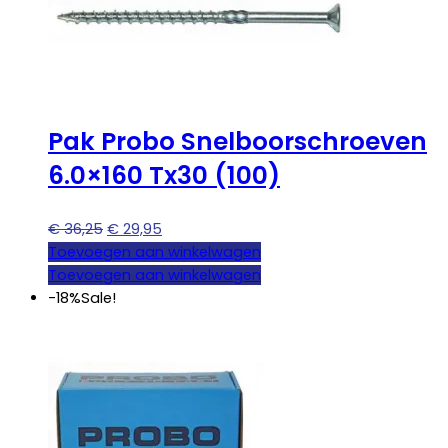
Pak Probo Snelboorschroeven
6.0×160 Tx30 (100)
Oorspronkelijke
Huidige
€
36,25
€
29,95
prijs
prijs
Toevoegen aan winkelwagen
was:
is:
Toevoegen aan winkelwagen
€ 36,25.
€ 29,95.
-18%
Sale!