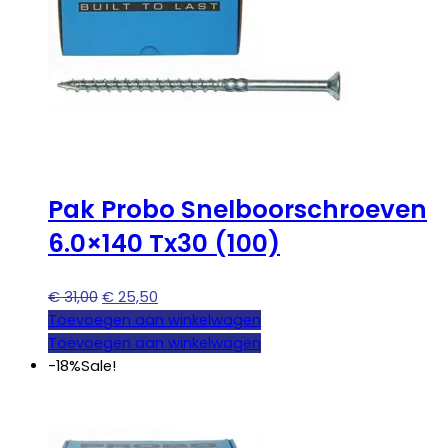
Pak Probo Snelboorschroeven
6.0×140 Tx30 (100)
Oorspronkelijke
Huidige
€
31,00
€
25,50
prijs
prijs
Toevoegen aan winkelwagen
was:
is:
Toevoegen aan winkelwagen
€ 31,00.
€ 25,50.
-18%
Sale!