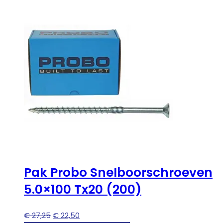
Pak Probo Snelboorschroeven
5.0×100 Tx20 (200)
Oorspronkelijke
Huidige
€
27,25
€
22,50