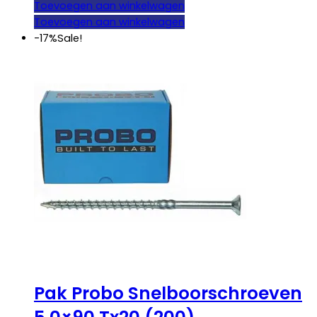
prijs
prijs
Toevoegen aan winkelwagen
was:
is:
Toevoegen aan winkelwagen
€ 27,25.
€ 22,50.
-17%
Sale!
Pak Probo Snelboorschroeven