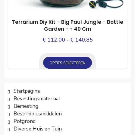
Terrarium Diy Kit – Big Paul Jungle – Bottle
Garden – ↑ 40 Cm
Prijsklasse:
Dit
€
112,00
-
€
140,85
prod
€ 112,00
heef
tot
mee
OPTIES SELECTEREN
€ 140,85
varia
Dit
Dez
product
opti
heeft
Startpagina
kan
meerdere
Bevestingsmateriaal
gek
variaties.
Bemesting
wor
Deze
Bestrijdingsmiddelen
op
Potgrond
optie
Diverse Huis en Tuin
de
kan