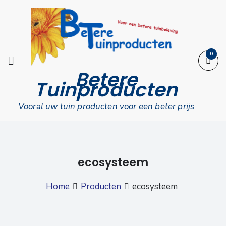
Skip
to
content
0
Betere
Tuinproducten
Vooral uw tuin producten voor een beter prijs
ecosysteem
Home
Producten
ecosysteem