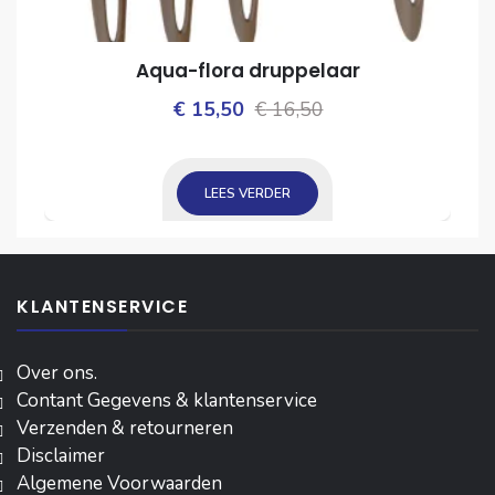
Aqua-flora druppelaar
Oorspronkelijke
Huidige
€
15,50
€
16,50
ijke
prijs
prijs
was:
is:
LEES VERDER
€ 16,50.
€ 15,50.
KLANTENSERVICE
Over ons.
Contant Gegevens & klantenservice
Verzenden & retourneren
Disclaimer
Algemene Voorwaarden