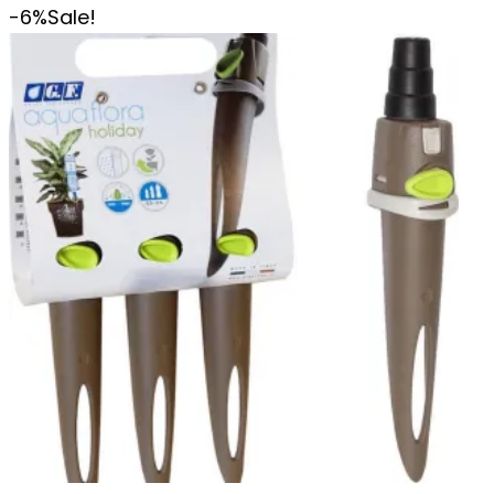
-6%
Sale!