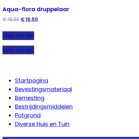
Aqua-flora druppelaar
Oorspronkelijke
Huidige
€
16,50
€
15,50
prijs
prijs
was:
is:
Lees verder
€ 16,50.
€ 15,50.
Lees verder
Startpagina
Bevestingsmateriaal
Bemesting
Bestrijdingsmiddelen
Potgrond
Diverse Huis en Tuin