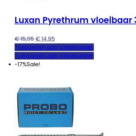
Luxan Pyrethrum vloeibaar 
Oorspronkelijke
Huidige
€
15,95
€
14,95
prijs
prijs
Toevoegen aan winkelwagen
was:
is:
Toevoegen aan winkelwagen
€ 15,95.
€ 14,95.
-17%
Sale!