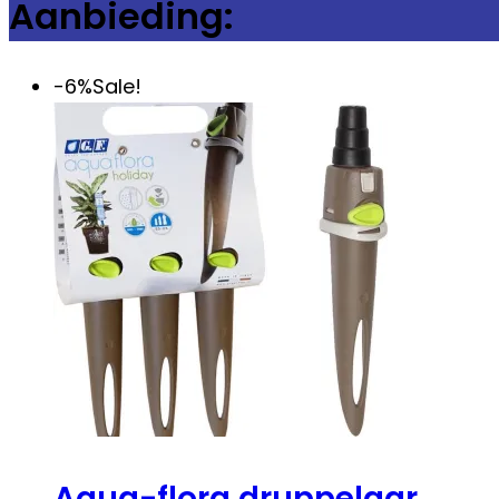
Aanbieding:
-6%
Sale!
Aqua-flora druppelaar