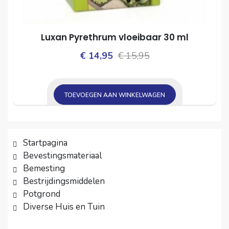
Luxan Pyrethrum vloeibaar 30 ml
Oorspronkelijke
Huidige
€
14,95
€
15,95
prijs
prijs
was:
is:
TOEVOEGEN AAN WINKELWAGEN
€ 15,95.
€ 14,95.
Startpagina
Bevestingsmateriaal
Bemesting
Bestrijdingsmiddelen
Potgrond
Diverse Huis en Tuin