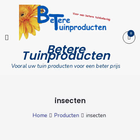
Skip
to
content
0
Betere
Tuinproducten
Vooral uw tuin producten voor een beter prijs
insecten
Home
Producten
insecten