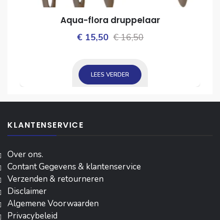
Aqua-flora druppelaar
Oorspronkelijke
Huidige
€
15,50
€
16,50
ijke
prijs
prijs
was:
is:
LEES VERDER
€ 16,50.
€ 15,50.
KLANTENSERVICE
Over ons.
Contant Gegevens & klantenservice
Verzenden & retourneren
Disclaimer
Algemene Voorwaarden
Privacybeleid