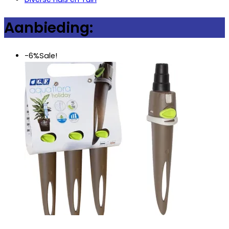
Aanbieding:
-6%
Sale!