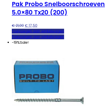
Pak Probo Snelboorschroeven
5.0×80 Tx20 (200)
Oorspronkelijke
Huidige
€
21,00
€
17,50
prijs
prijs
Toevoegen aan winkelwagen
was:
is:
Toevoegen aan winkelwagen
€ 21,00.
€ 17,50.
-19%
Sale!