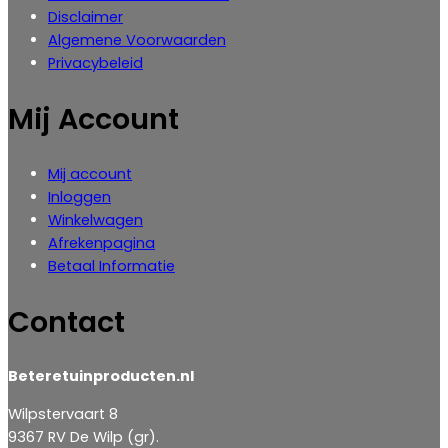
Disclaimer
Algemene Voorwaarden
Privacybeleid
Mij Account
Mij account
Inloggen
‎Winkelwagen
Afrekenpagina
Betaal Informatie
Contact
Beteretuinproducten.nl
Wilpstervaart 8
9367 RV De Wilp (gr).