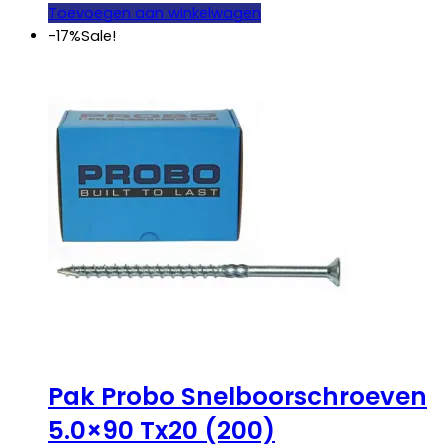
was:
is:
Toevoegen aan winkelwagen
€ 27,25.
€ 22,50.
-17%
Sale!
Pak Probo Snelboorschroeven
5.0×90 Tx20 (200)