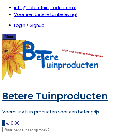
Skip
info@beteretuinproducten.nl
to
Voor een betere tuinbeleving!
content
Login / Signup
Menu
Betere Tuinproducten
Vooral uw tuin producten voor een beter prijs
0
€
0,00