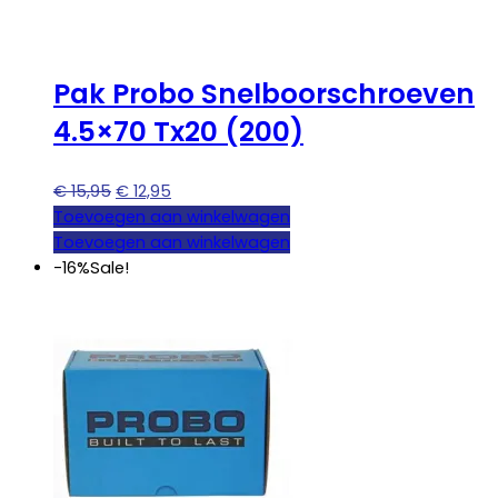
Pak Probo Snelboorschroeven
4.5×70 Tx20 (200)
Oorspronkelijke
Huidige
€
15,95
€
12,95
prijs
prijs
Toevoegen aan winkelwagen
was:
is:
Toevoegen aan winkelwagen
€ 15,95.
€ 12,95.
-16%
Sale!