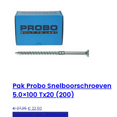
Pak Probo Snelboorschroeven
5.0×100 Tx20 (200)
Oorspronkelijke
Huidige
€
27,25
€
22,50
prijs
prijs
Toevoegen aan winkelwagen