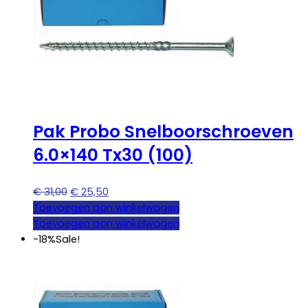
Pak Probo Snelboorschroeven
6.0×140 Tx30 (100)
Oorspronkelijke
Huidige
€
31,00
€
25,50
prijs
prijs
Toevoegen aan winkelwagen
was:
is:
Toevoegen aan winkelwagen
€ 31,00.
€ 25,50.
-18%
Sale!