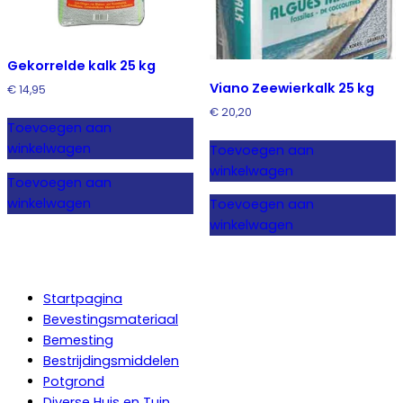
Gekorrelde kalk 25 kg
Viano Zeewierkalk 25 kg
€
14,95
€
20,20
Toevoegen aan
winkelwagen
Toevoegen aan
winkelwagen
Toevoegen aan
winkelwagen
Toevoegen aan
winkelwagen
Startpagina
Bevestingsmateriaal
Bemesting
Bestrijdingsmiddelen
Potgrond
Diverse Huis en Tuin