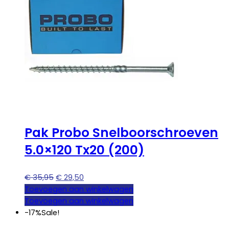
Pak Probo Snelboorschroeven
5.0×120 Tx20 (200)
Oorspronkelijke
Huidige
€
35,95
€
29,50
prijs
prijs
Toevoegen aan winkelwagen
was:
is:
Toevoegen aan winkelwagen
€ 35,95.
€ 29,50.
-17%
Sale!