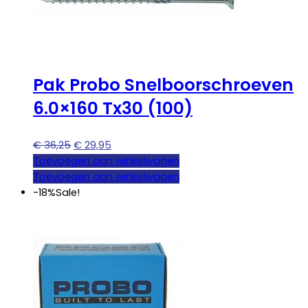
Pak Probo Snelboorschroeven
6.0×160 Tx30 (100)
Oorspronkelijke
Huidige
€
36,25
€
29,95
prijs
prijs
Toevoegen aan winkelwagen
was:
is:
Toevoegen aan winkelwagen
€ 36,25.
€ 29,95.
-18%
Sale!