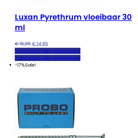
Luxan Pyrethrum vloeibaar 30
ml
Oorspronkelijke
Huidige
€
15,95
€
14,95
prijs
prijs
Toevoegen aan winkelwagen
was:
is:
Toevoegen aan winkelwagen
€ 15,95.
€ 14,95.
-17%
Sale!