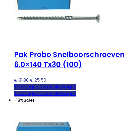
Pak Probo Snelboorschroeven
6.0×140 Tx30 (100)
Oorspronkelijke
Huidige
€
31,00
€
25,50
prijs
prijs
Toevoegen aan winkelwagen
was:
is:
Toevoegen aan winkelwagen
€ 31,00.
€ 25,50.
-18%
Sale!