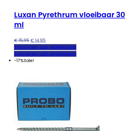
Luxan Pyrethrum vloeibaar 30
ml
Oorspronkelijke
Huidige
€
15,95
€
14,95
prijs
prijs
Toevoegen aan winkelwagen
was:
is:
Toevoegen aan winkelwagen
€ 15,95.
€ 14,95.
-17%
Sale!