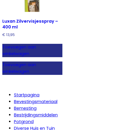
Luxan Zilvervisjesspray –
400 ml
€
13,95
Toevoegen aan
winkelwagen
Toevoegen aan
winkelwagen
Startpagina
Bevestingsmateriaal
Bemesting
Bestrijdingsmiddelen
Potgrond
Diverse Huis en Tuin