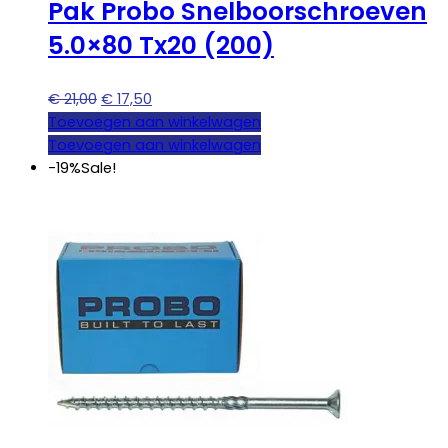
Pak Probo Snelboorschroeven
5.0×80 Tx20 (200)
Oorspronkelijke
Huidige
€
21,00
€
17,50
prijs
prijs
Toevoegen aan winkelwagen
was:
is:
Toevoegen aan winkelwagen
€ 21,00.
€ 17,50.
-19%
Sale!