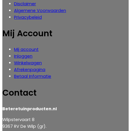
Disclaimer
Algemene Voorwaarden
Privacybeleid
Mij Account
Mij account
Inloggen
‎Winkelwagen
Afrekenpagina
Betaal Informatie
Contact
Beteretuinproducten.nl
Wilpstervaart 8
9367 RV De Wilp (gr).