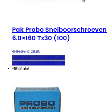
Pak Probo Snelboorschroeven
6.0×160 Tx30 (100)
Oorspronkelijke
Huidige
€
36,25
€
29,95
prijs
prijs
Toevoegen aan winkelwagen
was:
is:
Toevoegen aan winkelwagen
€ 36,25.
€ 29,95.
-18%
Sale!