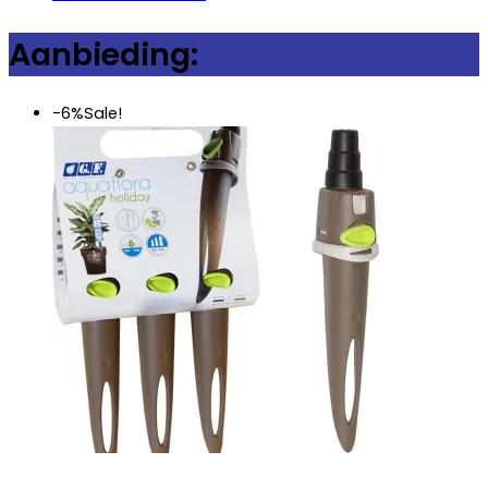
Aanbieding:
-6%
Sale!