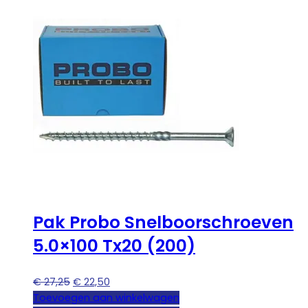
Pak Probo Snelboorschroeven
5.0×100 Tx20 (200)
Oorspronkelijke
Huidige
€
27,25
€
22,50
prijs
prijs
Toevoegen aan winkelwagen