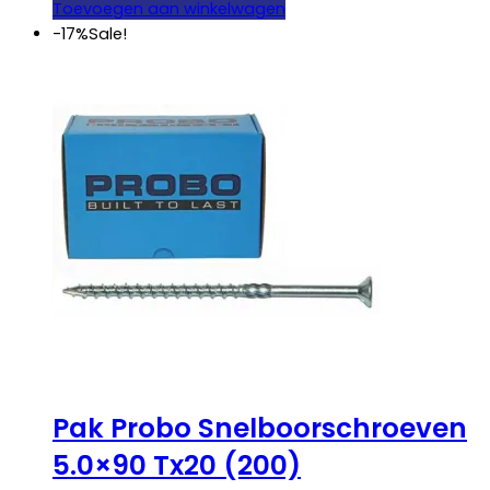
was:
is:
Toevoegen aan winkelwagen
€ 27,25.
€ 22,50.
-17%
Sale!
Pak Probo Snelboorschroeven
5.0×90 Tx20 (200)