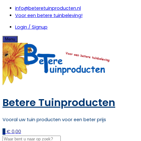
Skip
info@beteretuinproducten.nl
to
Voor een betere tuinbeleving!
content
Login / Signup
Menu
Betere Tuinproducten
Vooral uw tuin producten voor een beter prijs
0
€
0,00