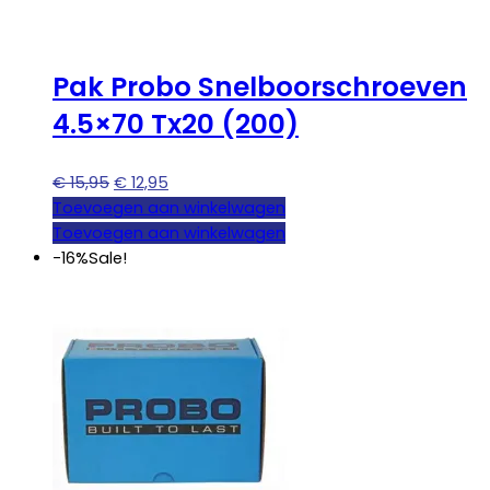
Pak Probo Snelboorschroeven
4.5×70 Tx20 (200)
Oorspronkelijke
Huidige
€
15,95
€
12,95
prijs
prijs
Toevoegen aan winkelwagen
was:
is:
Toevoegen aan winkelwagen
€ 15,95.
€ 12,95.
-16%
Sale!