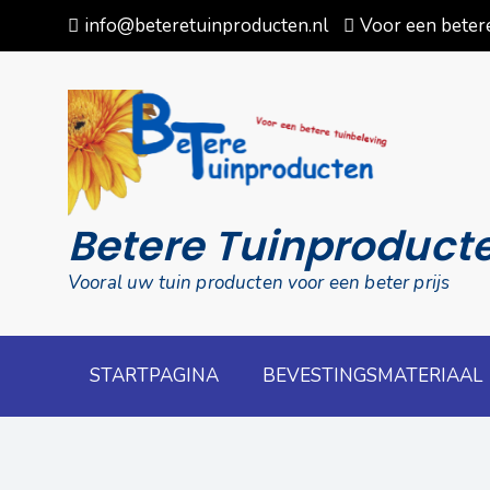
Skip
info@beteretuinproducten.nl
Voor een betere
to
content
Betere Tuinproduct
Vooral uw tuin producten voor een beter prijs
STARTPAGINA
BEVESTINGSMATERIAAL