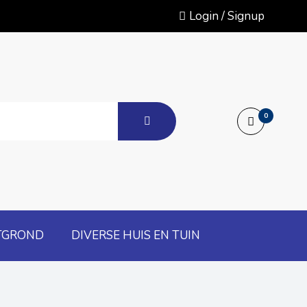
Login / Signup
0
TGROND
DIVERSE HUIS EN TUIN