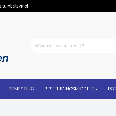
 tuinbeleving!
en
BEMESTING
BESTRIJDINGSMIDDELEN
PO