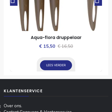
Aqua-flora druppelaar
Oorspronkelijke
Huidige
€
15,50
€
16,50
ijke
prijs
prijs
was:
is:
LEES VERDER
€ 16,50.
€ 15,50.
KLANTENSERVICE
Over ons.