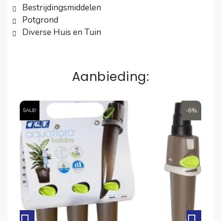
Bestrijdingsmiddelen
Potgrond
Diverse Huis en Tuin
Aanbieding:
6%
-6%
SALE!
SA