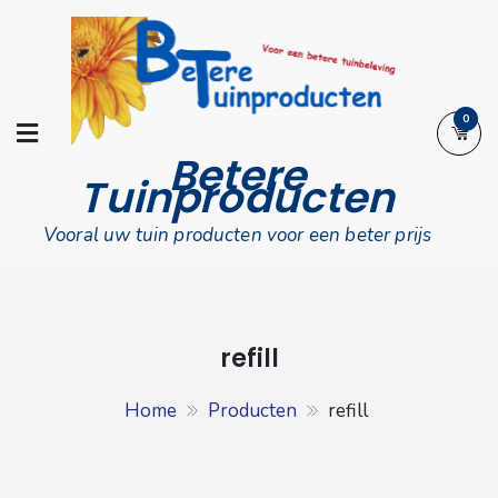
Skip
to
content
0
Betere
Tuinproducten
Vooral uw tuin producten voor een beter prijs
refill
Home
Producten
refill