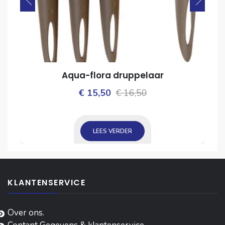
Aqua-flora druppelaar
Oorspronkelijke
Huidige
€
15,50
€
16,50
ijke
prijs
prijs
was:
is:
LEES VERDER
€ 16,50.
€ 15,50.
KLANTENSERVICE
Over ons.