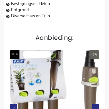
Bestrijdingsmiddelen
Potgrond
Diverse Huis en Tuin
Aanbieding:
6%
-6%
SALE!
SA