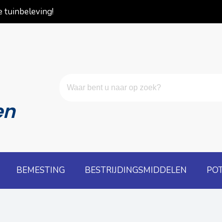
 tuinbeleving!
en
BEMESTING
BESTRIJDINGSMIDDELEN
PO