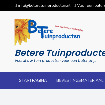
Skip
info@beteretuinproducten.nl
Voor een betere
to
content
Betere Tuinproduct
Vooral uw tuin producten voor een beter prijs
STARTPAGINA
BEVESTINGSMATERIAAL