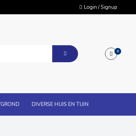
Login / Signup
0
TGROND
DIVERSE HUIS EN TUIN