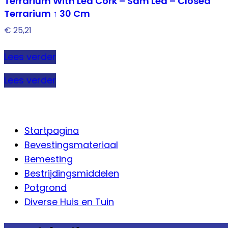
Terrarium With Led Cork – Sam Led – Closed
Terrarium ↑ 30 Cm
€
25,21
Lees verder
Lees verder
Startpagina
Bevestingsmateriaal
Bemesting
Bestrijdingsmiddelen
Potgrond
Diverse Huis en Tuin