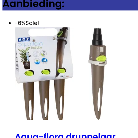
Aanbieding:
-6%
Sale!
Aqua-flora druppelaar