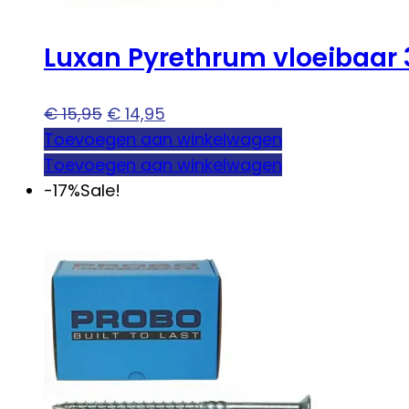
Luxan Pyrethrum vloeibaar 
Oorspronkelijke
Huidige
€
15,95
€
14,95
prijs
prijs
Toevoegen aan winkelwagen
was:
is:
Toevoegen aan winkelwagen
€ 15,95.
€ 14,95.
-17%
Sale!