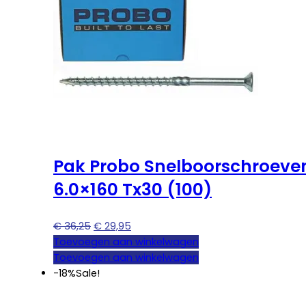
Pak Probo Snelboorschroeve
6.0×160 Tx30 (100)
Oorspronkelijke
Huidige
€
36,25
€
29,95
prijs
prijs
Toevoegen aan winkelwagen
was:
is:
Toevoegen aan winkelwagen
€ 36,25.
€ 29,95.
-18%
Sale!