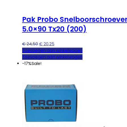
Pak Probo Snelboorschroeve
5.0×90 Tx20 (200)
Oorspronkelijke
Huidige
€
24,50
€
20,25
prijs
prijs
Toevoegen aan winkelwagen
was:
is:
Toevoegen aan winkelwagen
€ 24,50.
€ 20,25.
-17%
Sale!