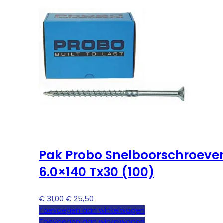
Pak Probo Snelboorschroeve
6.0×140 Tx30 (100)
Oorspronkelijke
Huidige
€
31,00
€
25,50
prijs
prijs
Toevoegen aan winkelwagen
was:
is:
Toevoegen aan winkelwagen