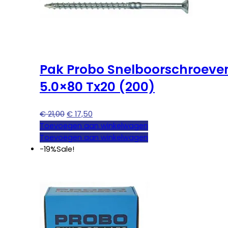
Pak Probo Snelboorschroeve
5.0×80 Tx20 (200)
Oorspronkelijke
Huidige
€
21,00
€
17,50
prijs
prijs
Toevoegen aan winkelwagen
was:
is:
Toevoegen aan winkelwagen
€ 21,00.
€ 17,50.
-19%
Sale!