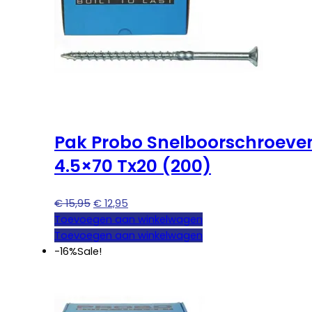
Pak Probo Snelboorschroeve
4.5×70 Tx20 (200)
Oorspronkelijke
Huidige
€
15,95
€
12,95
prijs
prijs
Toevoegen aan winkelwagen
was:
is:
Toevoegen aan winkelwagen
€ 15,95.
€ 12,95.
-16%
Sale!