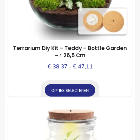
de
productpagina
Terrarium Diy Kit – Teddy – Bottle Garden
– ↑ 26,5 Cm
Prijsklasse:
Dit
€
38,37
-
€
47,11
prod
€ 38,37
heef
tot
mee
OPTIES SELECTEREN
€ 47,11
varia
Dit
Dez
product
opti
heeft
kan
meerdere
gek
variaties.