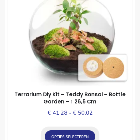
wor
Deze
op
optie
de
kan
prod
gekozen
worden
op
de
productpagina
Terrarium Diy Kit – Teddy Bonsai – Bottle
Garden – ↑ 26,5 Cm
Prijsklasse:
Dit
€
41,28
-
€
50,02
prod
€ 41,28
heef
tot
mee
OPTIES SELECTEREN
€ 50,02