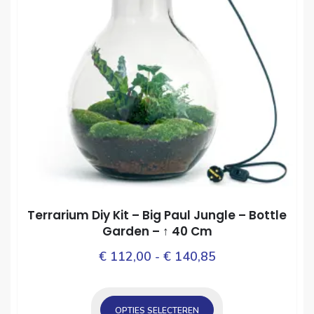
Terrarium Diy Kit – Big Paul Jungle – Bottle
Garden – ↑ 40 Cm
Prijsklasse:
Dit
€
112,00
-
€
140,85
prod
€ 112,00
heef
tot
mee
OPTIES SELECTEREN