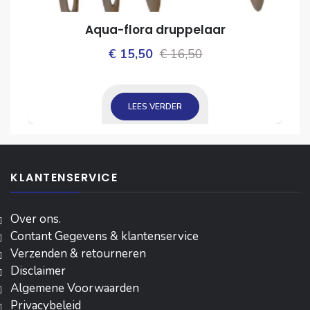
Aqua-flora druppelaar
Oorspronkelijke
Huidige
€
15,50
€
16,50
ijke
prijs
prijs
was:
is:
LEES VERDER
€ 16,50.
€ 15,50.
KLANTENSERVICE
Over ons.
Contant Gegevens & klantenservice
Verzenden & retourneren
Disclaimer
Algemene Voorwaarden
Privacybeleid