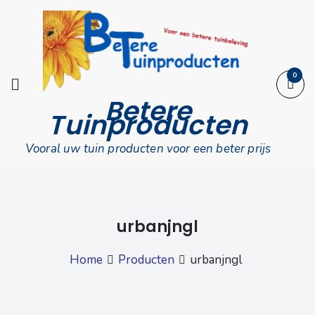
Skip
to
content
0
Betere
Tuinproducten
Vooral uw tuin producten voor een beter prijs
urbanjngl
Home
Producten
urbanjngl