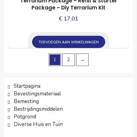
Terrarium Package – Refill & Starter
Package – Diy Terrarium Kit
€
17,01
TOEVOEGEN AAN WINKELWAGEN
1
2
→
Startpagina
Bevestingsmateriaal
Bemesting
Bestrijdingsmiddelen
Potgrond
Diverse Huis en Tuin