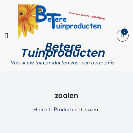
Skip
to
content
0
Betere
Tuinproducten
Vooral uw tuin producten voor een beter prijs
zaaien
Home
Producten
zaaien