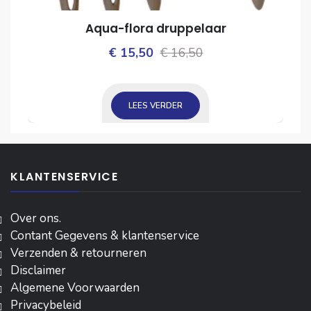
Aqua-flora druppelaar
Oorspronkelijke
Huidige
€
15,50
€
16,50
ijke
prijs
prijs
was:
is:
LEES VERDER
€ 16,50.
€ 15,50.
KLANTENSERVICE
Over ons.
Contant Gegevens & klantenservice
Verzenden & retourneren
Disclaimer
Algemene Voorwaarden
Privacybeleid