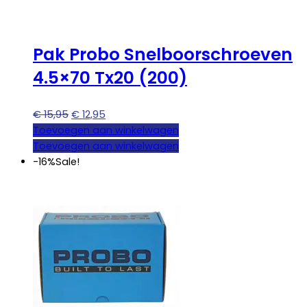
Pak Probo Snelboorschroeven
4.5×70 Tx20 (200)
Oorspronkelijke
Huidige
€
15,95
€
12,95
prijs
prijs
Toevoegen aan winkelwagen
was:
is:
Toevoegen aan winkelwagen
€ 15,95.
€ 12,95.
-16%
Sale!