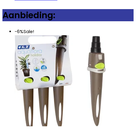
Aanbieding:
-6%
Sale!