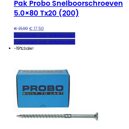
Pak Probo Snelboorschroeven
5.0×80 Tx20 (200)
Oorspronkelijke
Huidige
€
21,00
€
17,50
prijs
prijs
Toevoegen aan winkelwagen
was:
is:
Toevoegen aan winkelwagen
€ 21,00.
€ 17,50.
-19%
Sale!