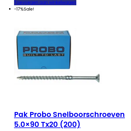
was:
is:
Toevoegen aan winkelwagen
€ 27,25.
€ 22,50.
-17%
Sale!
Pak Probo Snelboorschroeven
5.0×90 Tx20 (200)