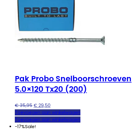
Pak Probo Snelboorschroeven
5.0×120 Tx20 (200)
Oorspronkelijke
Huidige
€
35,95
€
29,50
prijs
prijs
Toevoegen aan winkelwagen
was:
is:
Toevoegen aan winkelwagen
€ 35,95.
€ 29,50.
-17%
Sale!