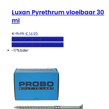
Luxan Pyrethrum vloeibaar 30
ml
Oorspronkelijke
Huidige
€
15,95
€
14,95
prijs
prijs
Toevoegen aan winkelwagen
was:
is:
Toevoegen aan winkelwagen
€ 15,95.
€ 14,95.
-17%
Sale!