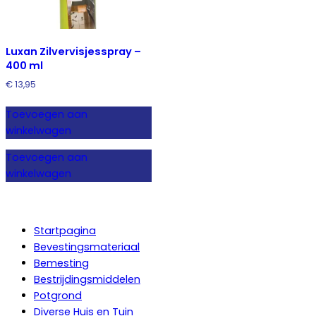
Luxan Zilvervisjesspray –
400 ml
€
13,95
Toevoegen aan
winkelwagen
Toevoegen aan
winkelwagen
Startpagina
Bevestingsmateriaal
Bemesting
Bestrijdingsmiddelen
Potgrond
Diverse Huis en Tuin