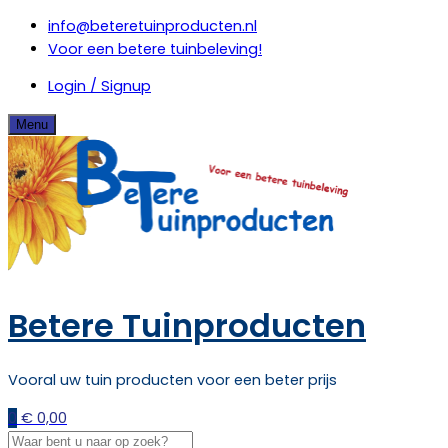
Skip
info@beteretuinproducten.nl
to
Voor een betere tuinbeleving!
content
Login / Signup
Menu
Betere Tuinproducten
Vooral uw tuin producten voor een beter prijs
0
€
0,00