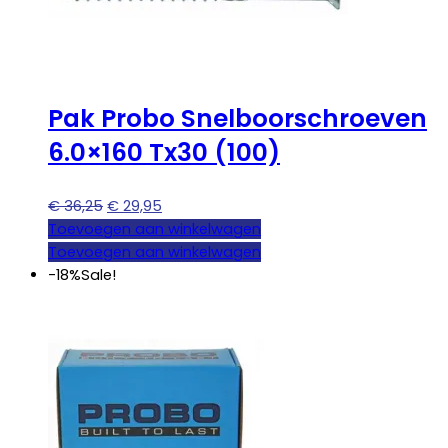
Pak Probo Snelboorschroeven
6.0×160 Tx30 (100)
Oorspronkelijke
Huidige
€
36,25
€
29,95
prijs
prijs
Toevoegen aan winkelwagen
was:
is:
Toevoegen aan winkelwagen
€ 36,25.
€ 29,95.
-18%
Sale!