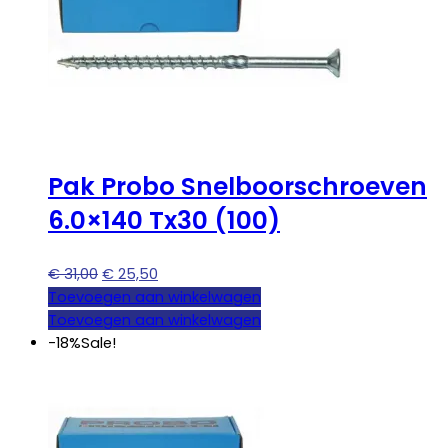
Pak Probo Snelboorschroeven
6.0×140 Tx30 (100)
Oorspronkelijke
Huidige
€
31,00
€
25,50
prijs
prijs
Toevoegen aan winkelwagen
was:
is:
Toevoegen aan winkelwagen
€ 31,00.
€ 25,50.
-18%
Sale!