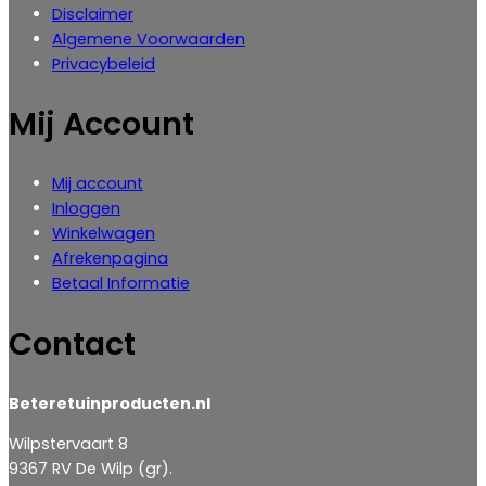
Disclaimer
Algemene Voorwaarden
Privacybeleid
Mij Account
Mij account
Inloggen
‎Winkelwagen
Afrekenpagina
Betaal Informatie
Contact
Beteretuinproducten.nl
Wilpstervaart 8
9367 RV De Wilp (gr).