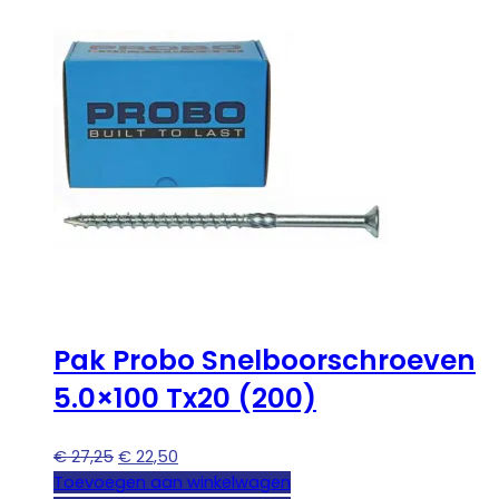
Pak Probo Snelboorschroeven
5.0×100 Tx20 (200)
Oorspronkelijke
Huidige
€
27,25
€
22,50
prijs
prijs
Toevoegen aan winkelwagen