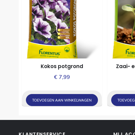
Kokos potgrond
Zaai- 
€
7,99
TOEVOEGEN AAN WINKELWAGEN
TOEVOEG
KLANTENSERVICE
MIJ AC