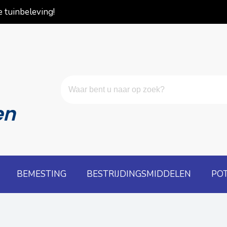
 tuinbeleving!
en
BEMESTING
BESTRIJDINGSMIDDELEN
PO