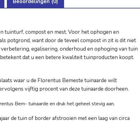
Beoordelingen (0)
prijs
prijs
prijs
prijs
prijs
prijs
€
20,25
€
17,50
€
12,95
€
9,
was:
is:
was:
is:
was:
is:
€ 24,50.
€ 20,25.
€ 21,00.
€ 17,50.
€ 15,9
€ 12,9
TOEVOEGEN
TOEVOEGEN
TOEVOEGEN
an tuinturf, compost en mest. Voor het ophogen en
als potgrond, want door de teveel compost in zit is dit niet
AAN
AAN
AAN
rverbetering, egalisering, onderhoud en ophoging van tuin
WINKELWAGEN
WINKELWAGEN
WINKELWAGEN
W
betekent dat u een betere kwaliteit tuinproducten koopt.
laats waar u de
Florentus Bemeste tuinaarde
wilt
rvolgens vijftig procent van deze tuinaarde doorheen.
rentus Bem- tuinaarde en druk het geheel stevig aan.
ajaar de tuin of border afstrooien met een laag van circa