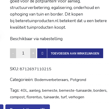
goed voor de potplanten! Voor aanleg,
structuurverbetering, egalisering, onderhoud en
-17%
-17%
-19%
-
SALE!
SALE!
SALE!
SALE!
ophoging van tuin en border. Dit kopen
bij
beteretuinproducten.nl
betekent dat u een betere
kwaliteit tuinproducten koopt.
Pak
Pak
Pak
Pa
Prob
Prob
Prob
Pro
Beschikbaar via nabestelling
o
o
o
o
Snel
Snel
Snel
Sne
Bemeste
boor
boor
boor
boo
TOEVOEGEN AAN WINKELWAGEN
schr
schr
schr
sch
Tuinaarde
oeve
oeve
oeve
oev
40L
n
n
n
n
SKU:
8712697110215
quantity
5.0×9
5.0×8
4.5×7
4.0
Categorieën:
,
0
0
0
60
Bodemverbeteraars
Potgrond
Tx20
Tx20
Tx20
Tx2
Tags:
,
,
,
,
,
40L
aanleg
bemeste
bemeste-tuinaarde
borders
(200
(200
(200
(20
)
)
)
)
,
,
,
,
compost
florentus
tuinaarde
turf
verhogen
Oorspronkelijke
Huidige
Oorspronkelijke
Huidige
Oorspr
Huidig
€
24,50
€
21,00
€
15,95
€
11