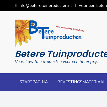
Skip
info@beteretuinproducten.nl
Voor een betere
to
content
Betere Tuinproduct
Vooral uw tuin producten voor een beter prijs
STARTPAGINA
BEVESTINGSMATERIAAL