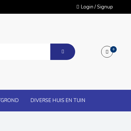
Login / Signup
0
TGROND
DIVERSE HUIS EN TUIN