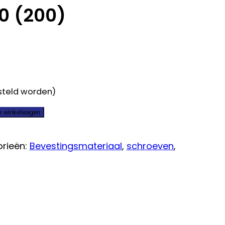
0 (200)
e
steld worden)
n winkelwagen
rieën:
Bevestingsmateriaal
,
schroeven
,