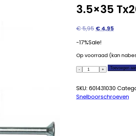
3.5×35 Tx2
Oorspronkelijk
Huidige
€
5,95
€
4,95
prijs
prijs
-17%
Sale!
was:
is:
€ 5,95.
€ 4,95.
Op voorraad (kan nabe
Pak
Toevoegen aa
Probo
Snelboorschroeven
SKU:
601431030
Catego
3.5x35
Snelboorschroeven
Tx20
(200)
quantity