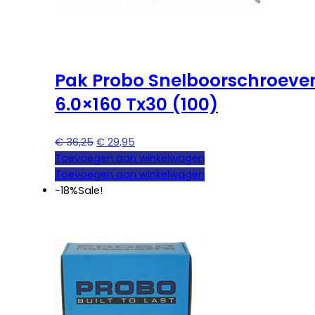
Pak Probo Snelboorschroeve
6.0×160 Tx30 (100)
Oorspronkelijke
Huidige
€
36,25
€
29,95
prijs
prijs
Toevoegen aan winkelwagen
was:
is:
Toevoegen aan winkelwagen
€ 36,25.
€ 29,95.
-18%
Sale!