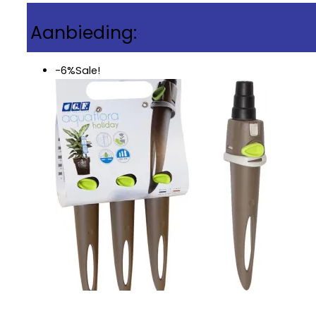
Aanbieding:
-6%
Sale!