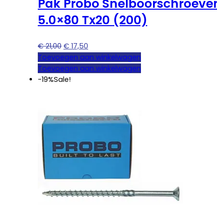
Pak Probo Snelboorschroeve
5.0×80 Tx20 (200)
Oorspronkelijke
Huidige
€
21,00
€
17,50
prijs
prijs
Toevoegen aan winkelwagen
was:
is:
Toevoegen aan winkelwagen
€ 21,00.
€ 17,50.
-19%
Sale!