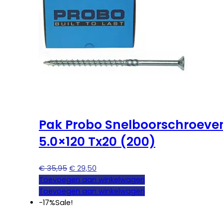
Pak Probo Snelboorschroeve
5.0×120 Tx20 (200)
Oorspronkelijke
Huidige
€
35,95
€
29,50
prijs
prijs
Toevoegen aan winkelwagen
was:
is:
Toevoegen aan winkelwagen
€ 35,95.
€ 29,50.
-17%
Sale!