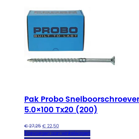
Pak Probo Snelboorschroeve
5.0×100 Tx20 (200)
Oorspronkelijke
Huidige
€
27,25
€
22,50
prijs
prijs
Toevoegen aan winkelwagen