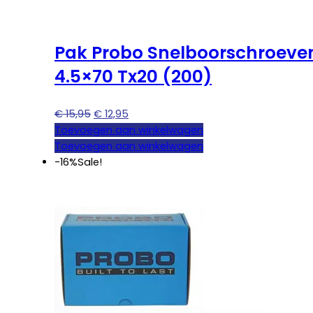
Pak Probo Snelboorschroeve
4.5×70 Tx20 (200)
Oorspronkelijke
Huidige
€
15,95
€
12,95
prijs
prijs
Toevoegen aan winkelwagen
was:
is:
Toevoegen aan winkelwagen
€ 15,95.
€ 12,95.
-16%
Sale!