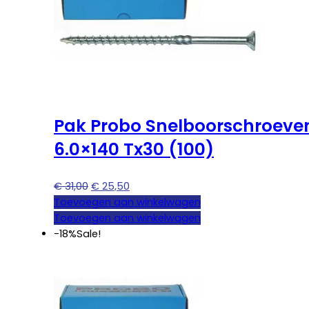
Pak Probo Snelboorschroeve
6.0×140 Tx30 (100)
Oorspronkelijke
Huidige
€
31,00
€
25,50
prijs
prijs
Toevoegen aan winkelwagen
was:
is:
Toevoegen aan winkelwagen
€ 31,00.
€ 25,50.
-18%
Sale!