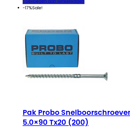
was:
is:
Toevoegen aan winkelwagen
€ 27,25.
€ 22,50.
-17%
Sale!
Pak Probo Snelboorschroeve
5.0×90 Tx20 (200)