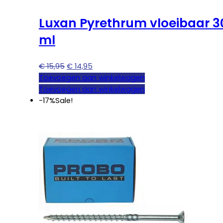
Luxan Pyrethrum vloeibaar 3
ml
Oorspronkelijke
Huidige
€
15,95
€
14,95
prijs
prijs
Toevoegen aan winkelwagen
was:
is:
Toevoegen aan winkelwagen
€ 15,95.
€ 14,95.
-17%
Sale!