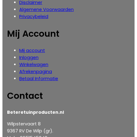
Disclaimer
Algemene Voorwaarden
Privacybeleid
Mij Account
Mij account
Inloggen
‎Winkelwagen
Afrekenpagina
Betaal Informatie
Contact
Beteretuinproducten.nl
Wilpstervaart 8
9367 RV De Wilp (gr).