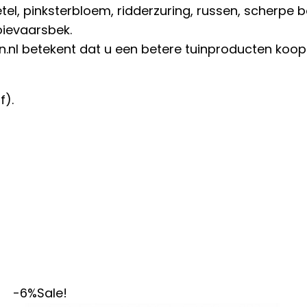
el, pinksterbloem, ridderzuring, russen, scherpe 
oievaarsbek.
.nl betekent dat u een betere tuinproducten koopt
f).
-6%
Sale!