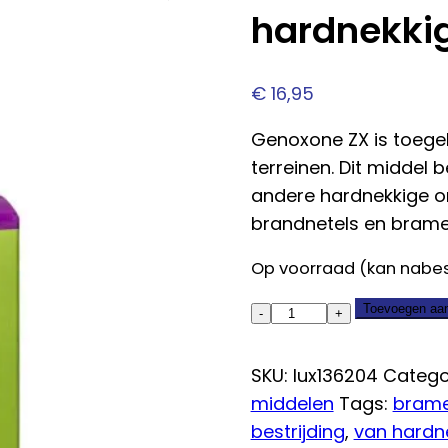
hardnekkig
€
16,95
Genoxone ZX is toege
terreinen. Dit middel
andere hardnekkige o
brandnetels en brame
Op voorraad (kan nabe
Luxan
Toevoegen aa
Genoxone
ZX
SKU:
lux136204
Catego
-
middelen
Tags:
bram
tegen
bestrijding
,
van hardn