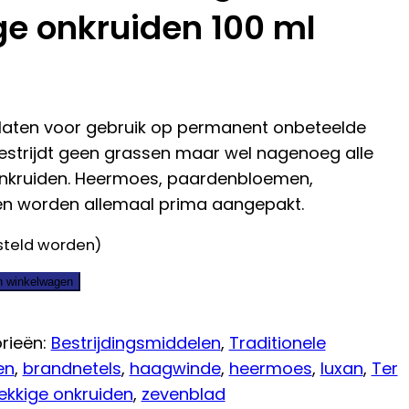
e onkruiden 100 ml
laten voor gebruik op permanent onbeteelde
 bestrijdt geen grassen maar wel nagenoeg alle
nkruiden. Heermoes, paardenbloemen,
n worden allemaal prima aangepakt.
steld worden)
n winkelwagen
rieën:
Bestrijdingsmiddelen
,
Traditionele
en
,
brandnetels
,
haagwinde
,
heermoes
,
luxan
,
Ter
ekkige onkruiden
,
zevenblad