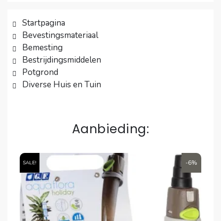
Startpagina
Bevestingsmateriaal
Bemesting
Bestrijdingsmiddelen
Potgrond
Diverse Huis en Tuin
Aanbieding:
6%
-6%
SALE!
SA