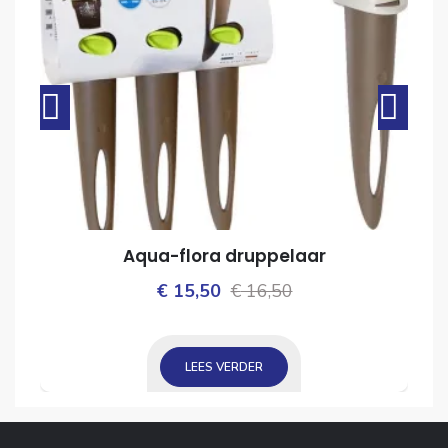
Aqua-flora druppelaar
Oorspronkelijke
Huidige
€
15,50
€
16,50
ijke
prijs
prijs
was:
is:
LEES VERDER
€ 16,50.
€ 15,50.