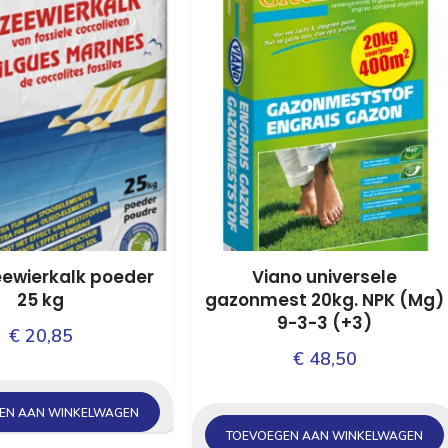
eewierkalk poeder
Viano universele
25 kg
gazonmest 20kg. NPK (Mg)
9­-3­-3 (+3)
€
20,85
€
48,50
EN AAN WINKELWAGEN
TOEVOEGEN AAN WINKELWAGEN