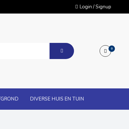
Login / Signup
0
TGROND
DIVERSE HUIS EN TUIN