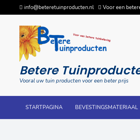
Skip
info@beteretuinproducten.nl
Voor een betere
to
content
Betere Tuinproduct
Vooral uw tuin producten voor een beter prijs
STARTPAGINA
BEVESTINGSMATERIAAL