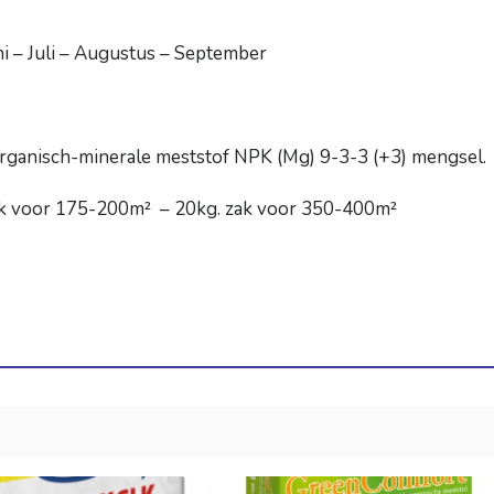
ni – Juli – Augustus – September
nisch­-minerale meststof NPK (Mg) 9­-3­-3 (+3) mengsel.
ak voor 175-200m² – 20kg. zak voor 350-400m²