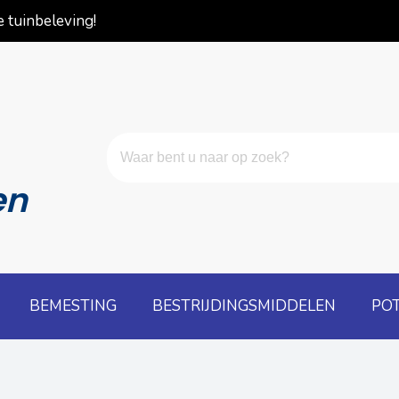
 tuinbeleving!
en
BEMESTING
BESTRIJDINGSMIDDELEN
PO