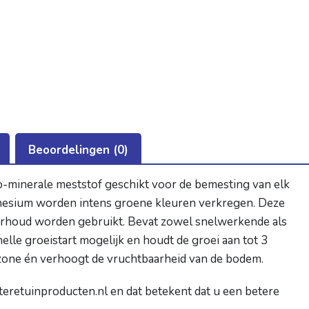
prijs
prijs
prijs
prijs
prijs
prijs
€
20,25
€
17,50
€
12,95
€
9,
was:
is:
was:
is:
was:
is:
€ 24,50.
€ 20,25.
€ 21,00.
€ 17,50.
€ 15,9
€ 12,9
TOEVOEGEN
TOEVOEGEN
TOEVOEGEN
AAN
AAN
AAN
WINKELWAGEN
WINKELWAGEN
WINKELWAGEN
W
Beoordelingen (0)
o-minerale meststof geschikt voor de bemesting van elk
gnesium worden intens groene kleuren verkregen. Deze
nderhoud worden gebruikt. Bevat zowel snelwerkende als
lle groeistart mogelijk en houdt de groei aan tot 3
lzone én verhoogt de vruchtbaarheid van de bodem.
teretuinproducten.nl
en dat betekent dat u een betere