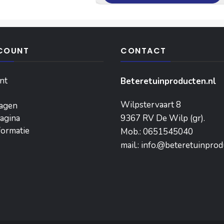
COUNT
CONTACT
nt
Beteretuinproducten.nl
Wilpstervaart 8
agen
agina
9367 RV De Wilp (gr).
formatie
Mob.: 0651545040
mail.: info.@beteretuinprod