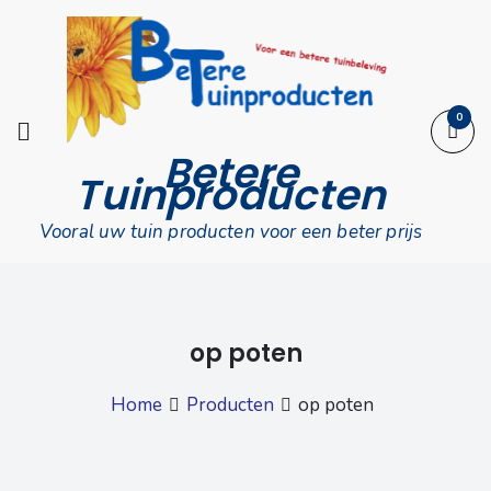
Skip
to
content
0
Betere
Tuinproducten
Vooral uw tuin producten voor een beter prijs
op poten
Home
Producten
op poten