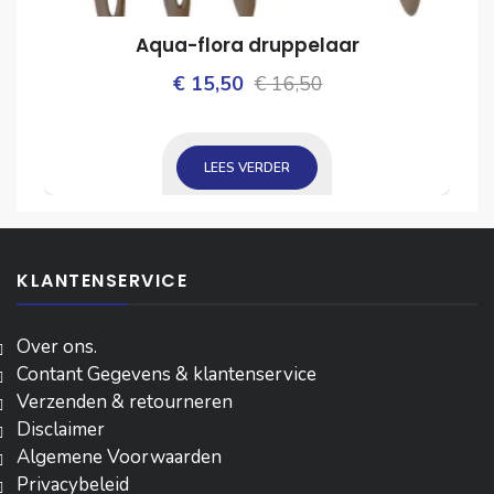
Aqua-flora druppelaar
Oorspronkelijke
Huidige
€
15,50
€
16,50
ijke
prijs
prijs
was:
is:
LEES VERDER
€ 16,50.
€ 15,50.
KLANTENSERVICE
Over ons.
Contant Gegevens & klantenservice
Verzenden & retourneren
Disclaimer
Algemene Voorwaarden
Privacybeleid