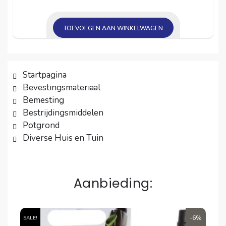
TOEVOEGEN AAN WINKELWAGEN
Startpagina
Bevestingsmateriaal
Bemesting
Bestrijdingsmiddelen
Potgrond
Diverse Huis en Tuin
Aanbieding:
6%
-6%
SALE!
SA