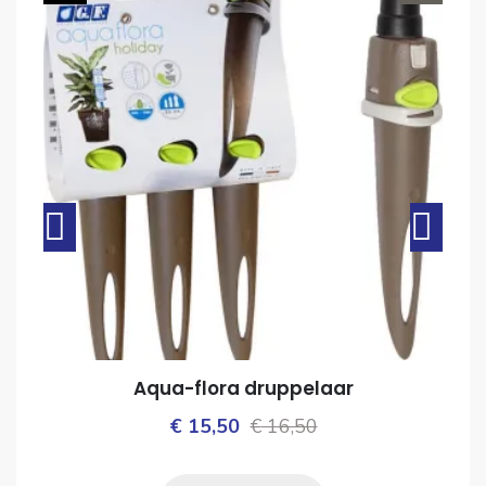
Aqua-flora druppelaar
Oorspronkelijke
Huidige
€
15,50
€
16,50
ijke
prijs
prijs
was:
is: