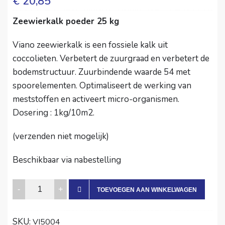
€
20,85
Zeewierkalk poeder 25 kg
Viano zeewierkalk is een fossiele kalk uit
coccolieten. Verbetert de zuurgraad en verbetert de
bodemstructuur. Zuurbindende waarde 54 met
spoorelementen. Optimaliseert de werking van
meststoffen en activeert micro-organismen.
Dosering : 1kg/10m2.
(verzenden niet mogelijk)
Beschikbaar via nabestelling
Viano
TOEVOEGEN AAN WINKELWAGEN
Zeewierkalk
poeder
SKU:
VI5004