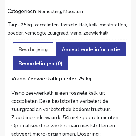
25
kg
Categorieën:
,
Bemesting
Moestuin
quantity
Tags:
,
,
,
,
,
25kg.
coccolieten
fossiele klak
kalk
meststoffen
,
,
,
poeder
verhoogte zuurgraad
viano
zeewierkalk
Beschrijving
Aanvullende informatie
Beoordelingen (0)
Viano Zeewierkalk poeder 25 kg.
Viano zeewierkalk is een fossiele kalk uit
coccolieten.Deze beststoffen verbetert de
zuurgraad en verbetert de bodemstructuur.
Zuurbindende waarde 54 met spoorelementen.
Optimaliseert de werking van meststoffen en
activeert micro-organismen. Dosering :