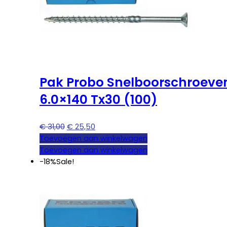
Pak Probo Snelboorschroeve
6.0×140 Tx30 (100)
Oorspronkelijke
Huidige
€
31,00
€
25,50
prijs
prijs
Toevoegen aan winkelwagen
was:
is:
Toevoegen aan winkelwagen
€ 31,00.
€ 25,50.
-18%
Sale!