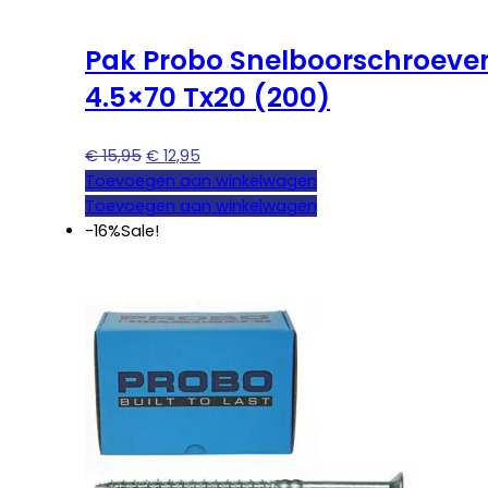
Pak Probo Snelboorschroeve
4.5×70 Tx20 (200)
Oorspronkelijke
Huidige
€
15,95
€
12,95
prijs
prijs
Toevoegen aan winkelwagen
was:
is:
Toevoegen aan winkelwagen
€ 15,95.
€ 12,95.
-16%
Sale!