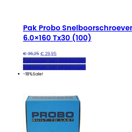
Pak Probo Snelboorschroeve
6.0×160 Tx30 (100)
Oorspronkelijke
Huidige
€
36,25
€
29,95
prijs
prijs
Toevoegen aan winkelwagen
was:
is:
Toevoegen aan winkelwagen
€ 36,25.
€ 29,95.
-18%
Sale!