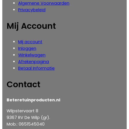
Algemene Voorwaarden
Privacybeleid
Mij Account
Mij account
Inloggen
‎Winkelwagen
Afrekenpagina
Betaal Informatie
Contact
Beteretuinproducten.nl
Wilpstervaart 8
9367 RV De Wilp (gr).
Mob.: 0651545040