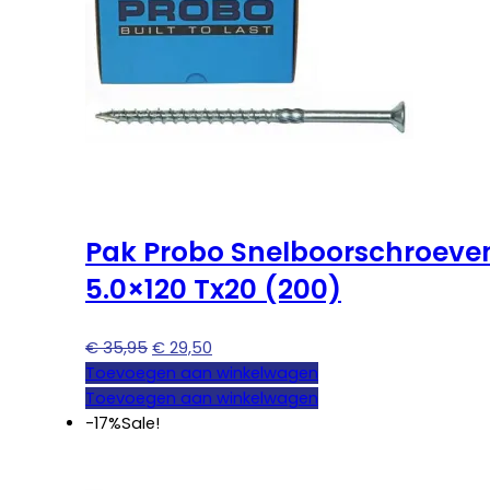
Pak Probo Snelboorschroeve
5.0×120 Tx20 (200)
Oorspronkelijke
Huidige
€
35,95
€
29,50
prijs
prijs
Toevoegen aan winkelwagen
was:
is:
Toevoegen aan winkelwagen
€ 35,95.
€ 29,50.
-17%
Sale!