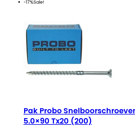
€ 27,25.
€ 22,50.
-17%
Sale!
Pak Probo Snelboorschroeve
5.0×90 Tx20 (200)