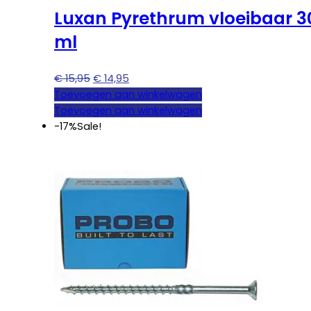
Luxan Pyrethrum vloeibaar 3
ml
Oorspronkelijke
Huidige
€
15,95
€
14,95
prijs
prijs
Toevoegen aan winkelwagen
was:
is:
Toevoegen aan winkelwagen
€ 15,95.
€ 14,95.
-17%
Sale!