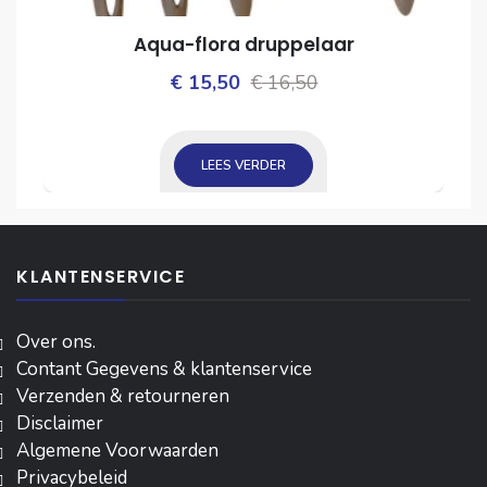
Aqua-flora druppelaar
Oorspronkelijke
Huidige
€
15,50
€
16,50
ijke
prijs
prijs
was:
is:
LEES VERDER
€ 16,50.
€ 15,50.
KLANTENSERVICE
Over ons.
Contant Gegevens & klantenservice
Verzenden & retourneren
Disclaimer
Algemene Voorwaarden
Privacybeleid