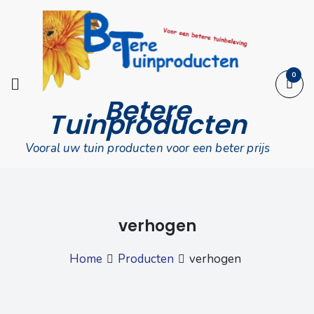
Skip
to
content
0
Betere
Tuinproducten
Vooral uw tuin producten voor een beter prijs
verhogen
Home
Producten
verhogen