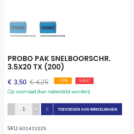
PROBO PAK SNELBOORSCHR.
3.5X20 TX (200)
Oorspronkelijke
Huidige
€
3,50
€
4,25
-18%
SALE!
prijs
prijs
Op voorraad (kan nabesteld worden)
was:
is:
PROBO
TOEVOEGEN AAN WINKELWAGEN
€ 4,25.
€ 3,50.
PAK
SNELBOORSCHR.
SKU:
601431025
3.5X20