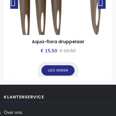
Aqua-flora druppelaar
Oorspronkelijke
Huidige
€
15,50
€
16,50
ijke
prijs
prijs
was:
is:
LEES VERDER
€ 16,50.
€ 15,50.
KLANTENSERVICE
Over ons.