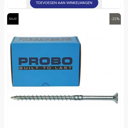
TOEVOEGEN AAN WINKELWAGEN
€ 5,95.
€ 4,95.
-21%
SALE!