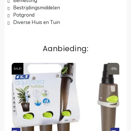
Bemesting
Bestrijdingsmiddelen
Potgrond
Diverse Huis en Tuin
Aanbieding:
6%
-6%
SALE!
SA