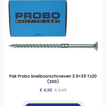
Pak Probo Snelboorschroeven 3.5×35 Tx20
(200)
Oorspronkelijke
Huidige
€
4,95
€
5,95
prijs
prijs
was:
is: