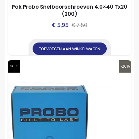
Pak Probo Snelboorschroeven 4.0×40 Tx20
(200)
Oorspronkelijke
Huidige
€
5,95
€
7,50
prijs
prijs
was:
is:
TOEVOEGEN AAN WINKELWAGEN
€ 7,50.
€ 5,95.
-20%
SALE!