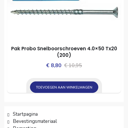
Pak Probo Snelboorschroeven 4.0×50 Tx20
(200)
Oorspronkelijke
Huidige
€
8,80
€
10,95
prijs
prijs
was:
is:
TOEVOEGEN AAN WINKELWAGEN
€ 10,95.
€ 8,80.
Startpagina
Bevestingsmateriaal