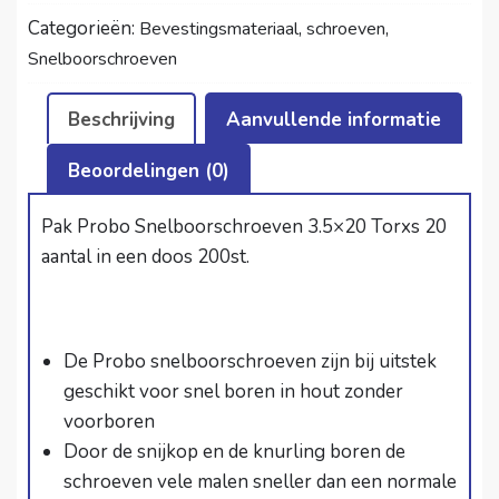
TX
Categorieën:
,
,
Bevestingsmateriaal
schroeven
(200)
Snelboorschroeven
quantity
Beschrijving
Aanvullende informatie
Beoordelingen (0)
Pak Probo Snelboorschroeven 3.5×20 Torxs 20
aantal in een doos 200st.
De Probo snelboorschroeven zijn bij uitstek
geschikt voor snel boren in hout zonder
voorboren
Door de snijkop en de knurling boren de
schroeven vele malen sneller dan een normale