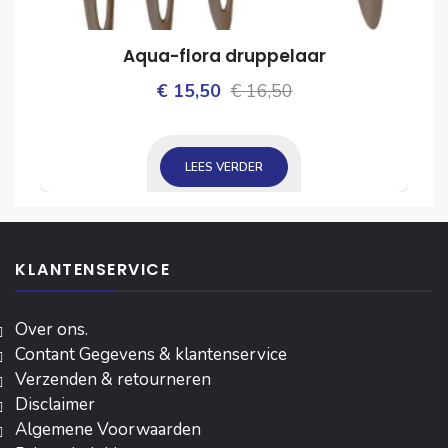
Aqua-flora druppelaar
Oorspronkelijke
Huidige
€
15,50
€
16,50
ijke
prijs
prijs
was:
is:
LEES VERDER
€ 16,50.
€ 15,50.
KLANTENSERVICE
Over ons.
Contant Gegevens & klantenservice
Verzenden & retourneren
Disclaimer
Algemene Voorwaarden