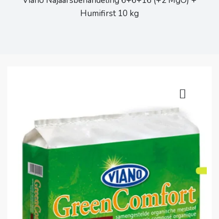
Viano Najaarsbehandeling 6+6+16 (+2 MgO) +
Humifirst 10 kg