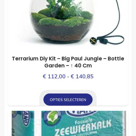
Terrarium Diy Kit – Big Paul Jungle – Bottle
Garden – ↑ 40 Cm
Prijsklasse:
Dit
€
112,00
-
€
140,85
prod
€ 112,00
heef
tot
mee
OPTIES SELECTEREN
€ 140,85
varia
Dit
Dez
product
opti
heeft
kan
meerdere