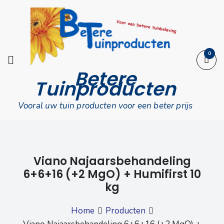
Skip
to
content
0
Betere
Tuinproducten
Vooral uw tuin producten voor een beter prijs
Viano Najaarsbehandeling
6+6+16 (+2 MgO) + Humifirst 10
kg
Home
Producten