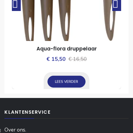
Aqua-flora druppelaar
Oorspronkelijke
Huidige
€
15,50
€
16,50
ijke
prijs
prijs
was:
is:
LEES VERDER
€ 16,50.
€ 15,50.
KLANTENSERVICE
Over ons.