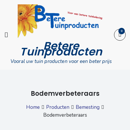
Skip
to
content
0
Betere
Tuinproducten
Vooral uw tuin producten voor een beter prijs
Bodemverbeteraars
Home
Producten
Bemesting
Bodemverbeteraars