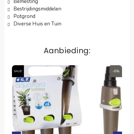
Bemesting
Bestrijdingsmiddelen
Potgrond
Diverse Huis en Tuin
Aanbieding:
6%
-6%
SALE!
SA