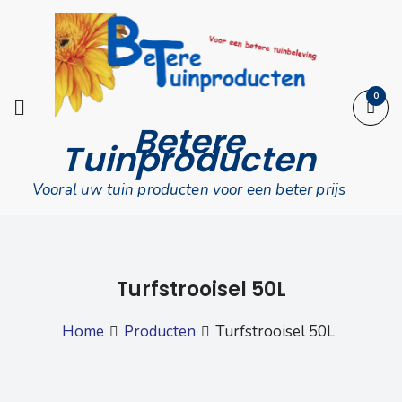
Skip
to
content
0
Betere
Tuinproducten
Vooral uw tuin producten voor een beter prijs
Turfstrooisel 50L
Home
Producten
Turfstrooisel 50L