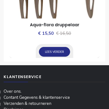
Aqua-flora druppelaar
Oorspronkelijke
Huidige
€
15,50
€
16,50
ijke
prijs
prijs
was:
is:
LEES VERDER
€ 16,50.
€ 15,50.
KLANTENSERVICE
Over ons.
Contant Gegevens & klantenservice
Verzenden & retourneren