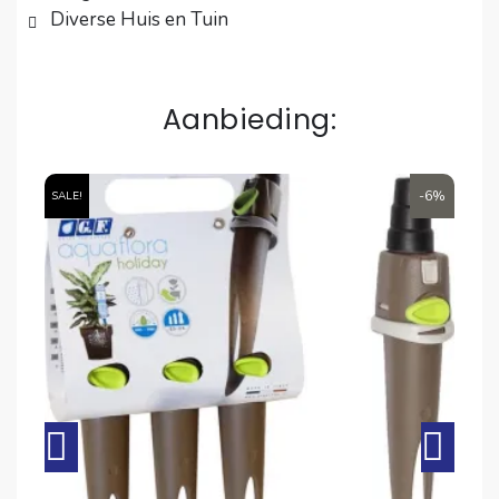
Diverse Huis en Tuin
Aanbieding:
6%
-6%
SALE!
SA