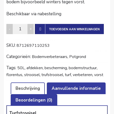
bodem bijvoorbeeld winters tegen vorst.
Beschikbaar via nabestelling
Turfstrooisel
TOEVOEGEN AAN WINKELWAGEN
50L
quantity
SKU:
8712697110253
Categorieën:
,
Bodemverbeteraars
Potgrond
Tags:
,
,
,
,
50L
afdekken
bescherming
bodemstructuur
,
,
,
,
,
florentus
strooisel
trufstrooisel
turf
verbeteren
vorst
Beschrijving
Aanvullende informatie
Beoordelingen (0)
Turfstrooisel