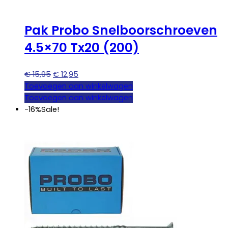
Pak Probo Snelboorschroeven
4.5×70 Tx20 (200)
Oorspronkelijke
Huidige
€
15,95
€
12,95
prijs
prijs
Toevoegen aan winkelwagen
was:
is:
Toevoegen aan winkelwagen
€ 15,95.
€ 12,95.
-16%
Sale!