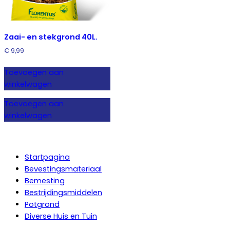
Zaai- en stekgrond 40L.
€
9,99
Toevoegen aan
winkelwagen
Toevoegen aan
winkelwagen
Startpagina
Bevestingsmateriaal
Bemesting
Bestrijdingsmiddelen
Potgrond
Diverse Huis en Tuin