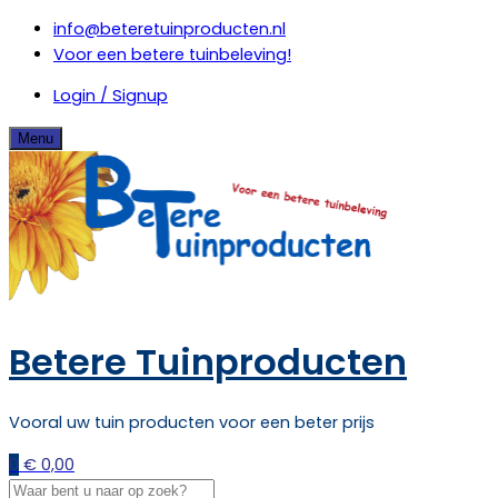
Skip
info@beteretuinproducten.nl
to
Voor een betere tuinbeleving!
content
Login / Signup
Menu
Betere Tuinproducten
Vooral uw tuin producten voor een beter prijs
0
€
0,00