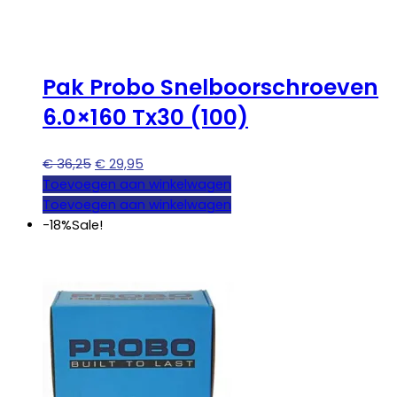
Pak Probo Snelboorschroeven
6.0×160 Tx30 (100)
Oorspronkelijke
Huidige
€
36,25
€
29,95
prijs
prijs
Toevoegen aan winkelwagen
was:
is:
Toevoegen aan winkelwagen
€ 36,25.
€ 29,95.
-18%
Sale!