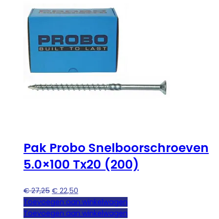
Pak Probo Snelboorschroeven
5.0×100 Tx20 (200)
Oorspronkelijke
Huidige
€
27,25
€
22,50
prijs
prijs
Toevoegen aan winkelwagen
was:
is:
Toevoegen aan winkelwagen