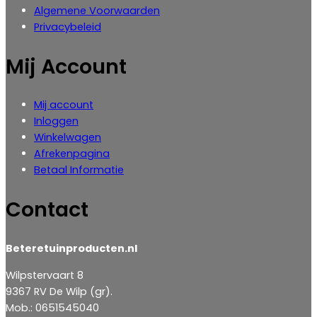
Algemene Voorwaarden
Privacybeleid
Mij Account
Mij account
Inloggen
‎Winkelwagen
Afrekenpagina
Betaal Informatie
Contact
Beteretuinproducten.nl
Wilpstervaart 8
9367 RV De Wilp (gr).
Mob.: 0651545040