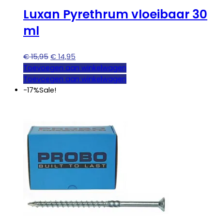
Luxan Pyrethrum vloeibaar 30
ml
Oorspronkelijke
Huidige
€
15,95
€
14,95
prijs
prijs
Toevoegen aan winkelwagen
was:
is:
Toevoegen aan winkelwagen
€ 15,95.
€ 14,95.
-17%
Sale!