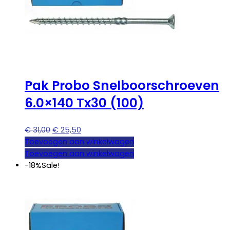
Pak Probo Snelboorschroeven
6.0×140 Tx30 (100)
Oorspronkelijke
Huidige
€
31,00
€
25,50
prijs
prijs
Toevoegen aan winkelwagen
was:
is:
Toevoegen aan winkelwagen
€ 31,00.
€ 25,50.
-18%
Sale!