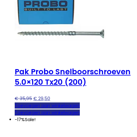
Pak Probo Snelboorschroeven
5.0×120 Tx20 (200)
Oorspronkelijke
Huidige
€
35,95
€
29,50
prijs
prijs
Toevoegen aan winkelwagen
was:
is:
Toevoegen aan winkelwagen
€ 35,95.
€ 29,50.
-17%
Sale!