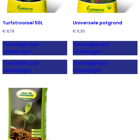
Turfstrooisel 50L
Universele potgrond
€
8,79
€
6,30
Toevoegen aan
Toevoegen aan
winkelwagen
winkelwagen
Toevoegen aan
Toevoegen aan
winkelwagen
winkelwagen