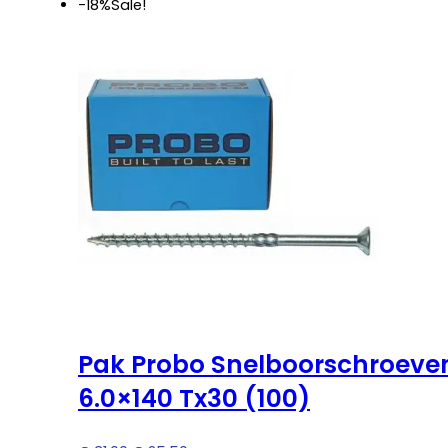
€ 36,25.
€ 29,95.
-18%
Sale!
Pak Probo Snelboorschroeve
6.0×140 Tx30 (100)