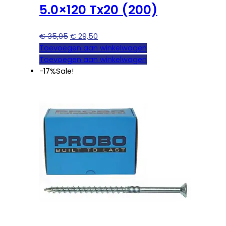
5.0×120 Tx20 (200)
Oorspronkelijke
Huidige
€
35,95
€
29,50
prijs
prijs
Toevoegen aan winkelwagen
was:
is:
Toevoegen aan winkelwagen
€ 35,95.
€ 29,50.
-17%
Sale!