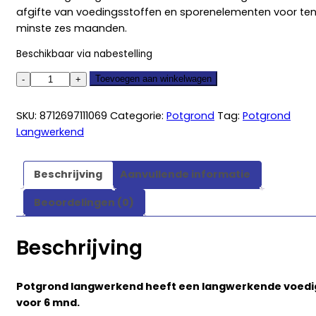
afgifte van voedingsstoffen en sporenelementen voor te
minste zes maanden.
Beschikbaar via nabestelling
Potgrond
Toevoegen aan winkelwagen
langwerkend
quantity
SKU:
8712697111069
Categorie:
Potgrond
Tag:
Potgrond
Langwerkend
Beschrijving
Aanvullende informatie
Beoordelingen (0)
Beschrijving
Potgrond langwerkend heeft een langwerkende voedi
voor 6 mnd.