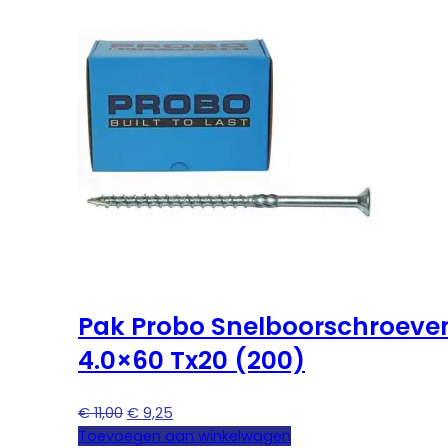
Pak Probo Snelboorschroeve
4.0×60 Tx20 (200)
Oorspronkelijke
Huidige
€
11,00
€
9,25
prijs
prijs
Toevoegen aan winkelwagen