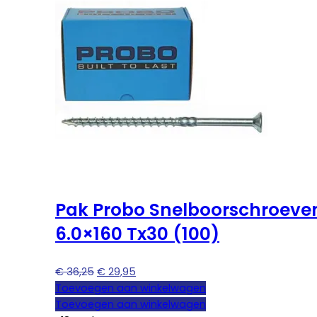
Pak Probo Snelboorschroeve
6.0×160 Tx30 (100)
Oorspronkelijke
Huidige
€
36,25
€
29,95
prijs
prijs
Toevoegen aan winkelwagen
was:
is:
Toevoegen aan winkelwagen