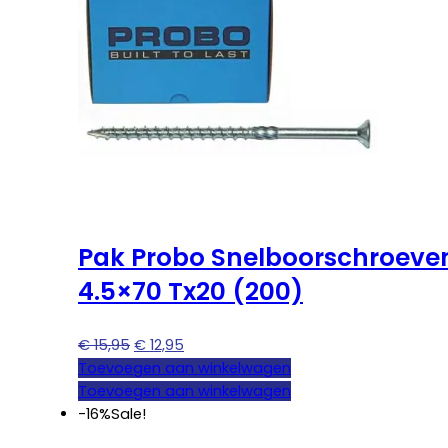
Pak Probo Snelboorschroeve
4.5×70 Tx20 (200)
Oorspronkelijke
Huidige
€
15,95
€
12,95
prijs
prijs
Toevoegen aan winkelwagen
was:
is:
Toevoegen aan winkelwagen
€ 15,95.
€ 12,95.
-16%
Sale!