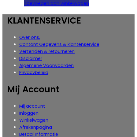
was:
is:
Toevoegen aan winkelwagen
€ 11,00.
€ 9,25.
KLANTENSERVICE
Over ons.
Contant Gegevens & klantenservice
Verzenden & retourneren
Disclaimer
Algemene Voorwaarden
Privacybeleid
Mij Account
Mij account
Inloggen
‎Winkelwagen
Afrekenpagina
Betaal Informatie