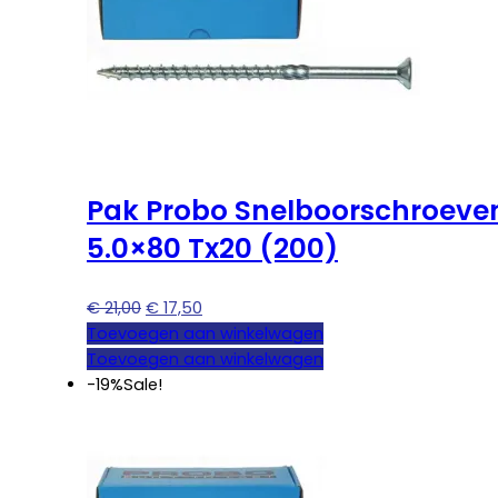
Pak Probo Snelboorschroeve
5.0×80 Tx20 (200)
Oorspronkelijke
Huidige
€
21,00
€
17,50
prijs
prijs
Toevoegen aan winkelwagen
was:
is:
Toevoegen aan winkelwagen
€ 21,00.
€ 17,50.
-19%
Sale!