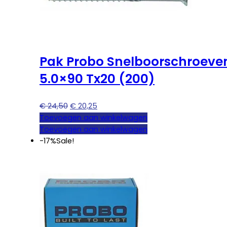
Pak Probo Snelboorschroeve
5.0×90 Tx20 (200)
Oorspronkelijke
Huidige
€
24,50
€
20,25
prijs
prijs
Toevoegen aan winkelwagen
was:
is:
Toevoegen aan winkelwagen
€ 24,50.
€ 20,25.
-17%
Sale!